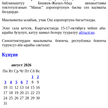
байланыштуу Бишкек-Жалал-Абад авиакаттамы
токтотулганын "Манас" аэропортунун басма сөз кызматы
билдирди.
Маалыматка ылайык, учак Ош аэропортуна багытталды.
Эске сала кетсек, Кыргызстанда 15-17-октябрга чейин аба-
ырайы бузулуп, катуу шамал болору тууралуу
айтылган
.
Синоптиктердин маалыматы боюнча, республика боюнча
туруксуз аба ырайы сакталат.
Күнүнө
август 2026
Пн
Вт
Ср
Чт
Пт
Сб
Вс
1
2
3
4
5
6
7
8
9
10
11
12
13
14
15
16
17
18
19
20
21
22
23
24
25
26
27
28
29
30
31