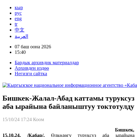
кыр
рус
eng
tr
中文
العربية
07 баш оона 2026
15:40
Бардык архивдик материалдар
Архивден издөө
Негизги сайтка
Бишкек-Жалал-Абад каттамы туруксуз
аба ырайына байланыштуу токтотулду
15/10/24 17:24
Коом
Бишкек,
15.10.24. /Кабар/.
Өлкөдөгү туруксуз аба ырайына