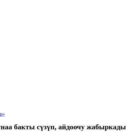
наа бакты сүзүп, айдоочу жабыркады