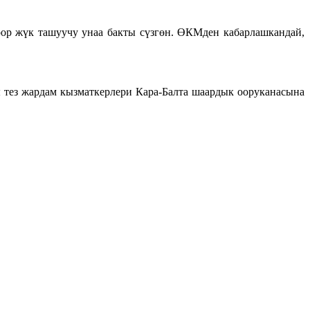
р жүк ташуучу унаа бакты сүзгөн. ӨКМден кабарлашкандай,
тез жардам кызматкерлери Кара-Балта шаардык ооруканасына