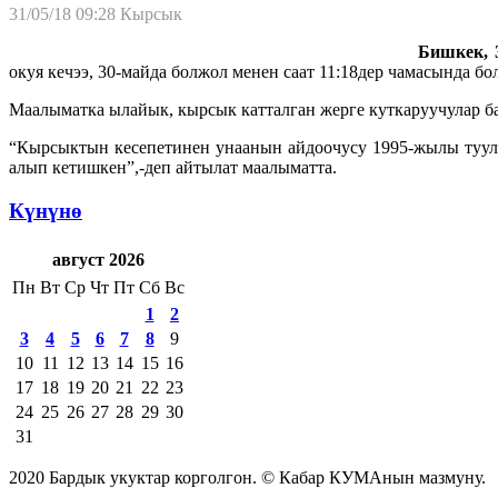
31/05/18 09:28
Кырсык
Бишкек, 3
окуя кечээ, 30-майда болжол менен саат 11:18дер чамасында бо
Маалыматка ылайык, кырсык катталган жерге куткаруучулар 
“Кырсыктын кесепетинен унаанын айдоочусу 1995-жылы туул
алып кетишкен”,-деп айтылат маалыматта.
Күнүнө
август 2026
Пн
Вт
Ср
Чт
Пт
Сб
Вс
1
2
3
4
5
6
7
8
9
10
11
12
13
14
15
16
17
18
19
20
21
22
23
24
25
26
27
28
29
30
31
2020 Бардык укуктар корголгон. © Кабар КУМАнын мазмуну.