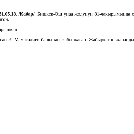
1.05.18. /Кабар/.
Бишкек-Ош унаа жолунун 81-чакырымында оо
лгон.
барышкан.
ган Э. Маматалиев башынан жабыркаган. Жабыркаган жаранды 