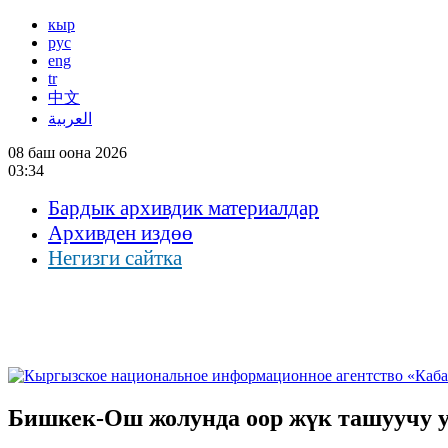
кыр
рус
eng
tr
中文
العربية
08 баш оона 2026
03:34
Бардык архивдик материалдар
Архивден издөө
Негизги сайтка
Бишкек-Ош жолунда оор жүк ташуучу у