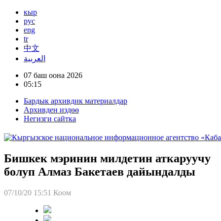
кыр
рус
eng
tr
中文
العربية
07 баш оона 2026
05:15
Бардык архивдик материалдар
Архивден издөө
Негизги сайтка
Бишкек мэринин милдетин аткаруучу
болуп Алмаз Бакетаев дайындалды
07/10/20 15:51
Коом