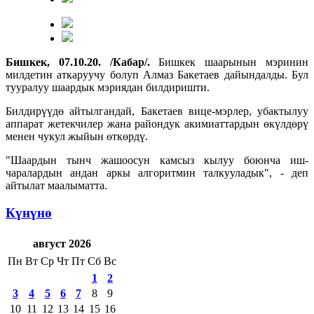
Бишкек, 07.10.20. /Кабар/.
Бишкек шаарынын мэринин
милдетин аткаруучу болуп Алмаз Бакетаев дайындалды. Бул
тууралуу шаардык мэриядан билдиришти.
Билдирүүдө айтылгандай, Бакетаев вице-мэрлер, убактылуу
аппарат жетекчилер жана райондук акимиаттардын өкүлдөрү
менен чукул жыйын өткөрдү.
"Шаардын тынч жашоосун камсыз кылуу боюнча иш-
чаралардын андан аркы алгоритмин талкууладык", - деп
айтылат маалыматта.
Күнүнө
август 2026
Пн
Вт
Ср
Чт
Пт
Сб
Вс
1
2
3
4
5
6
7
8
9
10
11
12
13
14
15
16