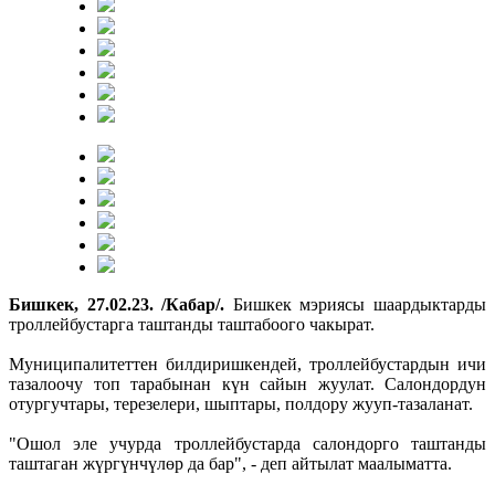
Бишкек, 27.02.23. /Кабар/.
Бишкек мэриясы шаардыктарды
троллейбустарга таштанды таштабоого чакырат.
Муниципалитеттен билдиришкендей, троллейбустардын ичи
тазалоочу топ тарабынан күн сайын жуулат. Салондордун
отургучтары, терезелери, шыптары, полдору жууп-тазаланат.
"Ошол эле учурда троллейбустарда салондорго таштанды
таштаган жүргүнчүлөр да бар", - деп айтылат маалыматта.