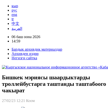
кыр
рус
eng
tr
中文
العربية
06 баш оона 2026
14:59
Бардык архивдик материалдар
Архивден издөө
Негизги сайтка
Бишкек мэриясы шаардыктарды
троллейбустарга таштанды таштабоого
чакырат
27/02/23 12:21
Коом