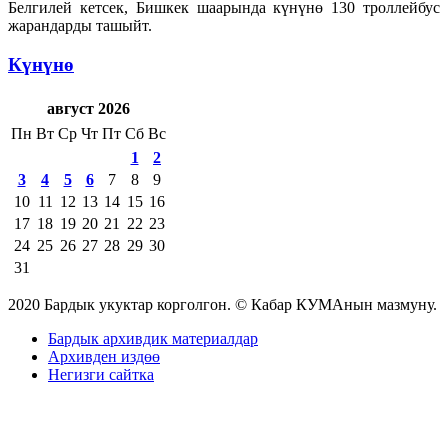
Белгилей кетсек, Бишкек шаарында күнүнө 130 троллейбус
жарандарды ташыйт.
Күнүнө
август 2026
Пн
Вт
Ср
Чт
Пт
Сб
Вс
1
2
3
4
5
6
7
8
9
10
11
12
13
14
15
16
17
18
19
20
21
22
23
24
25
26
27
28
29
30
31
2020 Бардык укуктар корголгон. © Кабар КУМАнын мазмуну.
Бардык архивдик материалдар
Архивден издөө
Негизги сайтка