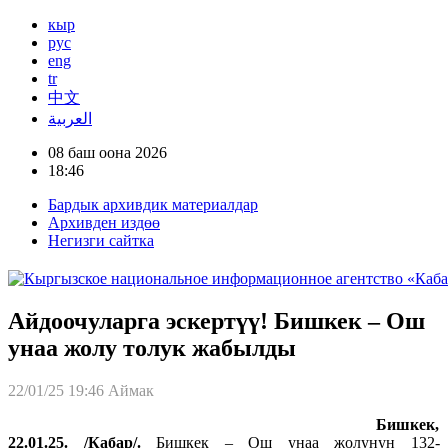
кыр
рус
eng
tr
中文
العربية
08 баш оона 2026
18:46
Бардык архивдик материалдар
Архивден издөө
Негизги сайтка
Айдоочуларга эскертүү! Бишкек – Ош
унаа жолу толук жабылды
22/01/25 19:46
Аймак
Бишкек,
22.01.25. /Кабар/.
Бишкек – Ош унаа жолунун 132-