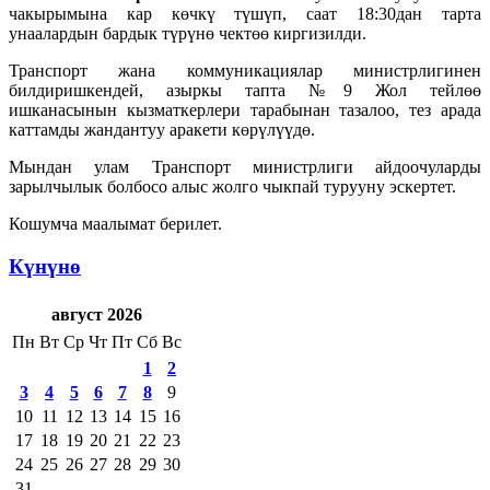
чакырымына кар көчкү түшүп, саат 18:30дан тарта
унаалардын бардык түрүнө чектөө киргизилди.
Транспорт жана коммуникациялар министрлигинен
билдиришкендей, азыркы тапта №9 Жол тейлөө
ишканасынын кызматкерлери тарабынан тазалоо, тез арада
каттамды жандантуу аракети көрүлүүдө.
Мындан улам Транспорт министрлиги айдоочуларды
зарылчылык болбосо алыс жолго чыкпай турууну эскертет.
Кошумча маалымат берилет.
Күнүнө
август 2026
Пн
Вт
Ср
Чт
Пт
Сб
Вс
1
2
3
4
5
6
7
8
9
10
11
12
13
14
15
16
17
18
19
20
21
22
23
24
25
26
27
28
29
30
31