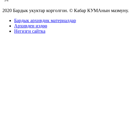
2020 Бардык укуктар корголгон. © Кабар КУМАнын мазмуну.
Бардык архивдик материалдар
Архивден издөө
Негизги сайтка