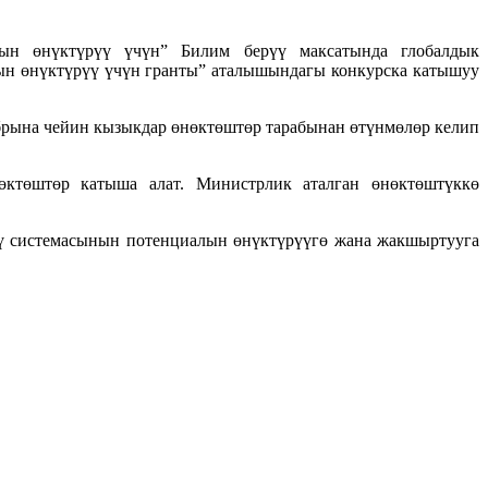
ын өнүктүрүү үчүн” Билим берүү максатында глобалдык
н өнүктүрүү үчүн гранты” аталышындагы конкурска катышуу
абрына чейин кызыкдар өнөктөштөр тарабынан өтүнмөлөр келип
өктөштөр катыша алат. Министрлик аталган өнөктөштүккө
үү системасынын потенциалын өнүктүрүүгө жана жакшыртууга