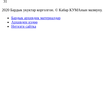
31
2020 Бардык укуктар корголгон. © Кабар КУМАнын мазмуну.
Бардык архивдик материалдар
Архивден издөө
Негизги сайтка