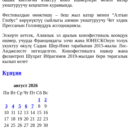
уюштуруучу кеңештин курамында.
Фестивалдын өнөктөшү – беш жыл катар менен “Алтын
Глобус” көрүнүктүү сыйлыгы аземин уюштуруучу Чет элдик
Прессанын Голливуддук ассоциациясы.
Эскерте кетсек, Азиялык эл аралык кинофестиваль коомдук
ишмер, учурда Франциядагы элчи жана ЮНЕСКОнун толук
укуктуу өкүлү Садык Шер-Нияз тарабынан 2015-жылы Лос-
Анджелесте негизделген. Кинофестивалга ишкер жана
филантроп Шухрат Ибрагимов 2019-жылдан бери төрагалык
кылып келет
Күнүнө
август 2026
Пн
Вт
Ср
Чт
Пт
Сб
Вс
1
2
3
4
5
6
7
8
9
10
11
12
13
14
15
16
17
18
19
20
21
22
23
24
25
26
27
28
29
30