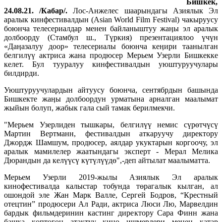
Бишкек,
24.08.21. /Кабар/.
Лос-Анжелес шаарындагы Азиялык Эл
аралык кинфестивалдын (Asian World Film Festival) чакыруусу
боюнча телесериалдар менен байланыштуу жаӊы эл аралык
долбоорду (Стамбул ш., Түркия) презентациялоо үчүн
«Даӊазалуу доор» телесериалы боюнча кеӊири таанылган
белгилүү актриса жана продюсер Мерьем Узерли Бишкекке
келет. Бул тууралуу кинфестивалдын уюштуруучулары
билдирди.
Уюштуруучулардын айтуусу боюнча, сентябрдын башында
Бишкекте жаӊы долбоордун урматына арналган маалымат
жыйын болуп, жабык гала сый тамак берилмекчи.
"Мерьем Узерлиден тышкары, белгилүү немис сүрөтчүсү
Мартин Вертманн, фестивалдын аткаруучу директору
Джордж Шамшум, продюсер, аялдар укуктарын коргоочу, эл
аралык мамилелер жаатындагы эксперт - Мерал Мелика
Дюрандын да келүүсү күтүлүүдө",-деп айтылат маалыматта.
Мерьем Узерли 2019-жылы Азиялык Эл аралык
кинофестивалда калыстар тобунда төрагалык кылган, ал
ошондой эле Жан Марк Валле, Сергей Бодров, “Крестный
отецтин” продюсери Ал Ради, актриса Люси Лю, Марвелдин
бардык фильмдеринин кастинг директору Сара Финн жана
башка көптөгөн атактуу кино ишмерлери менен катар