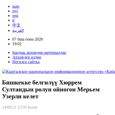
кыр
рус
eng
tr
中文
العربية
07 баш оона 2026
19:02
Бардык архивдик материалдар
Архивден издөө
Негизги сайтка
Бишкекке белгилүү Хюррем
Султандын ролун ойногон Мерьем
Узерли келет
24/08/21 13:50
Коом