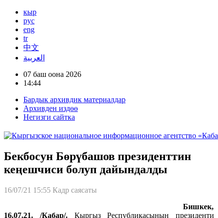
кыр
рус
eng
tr
中文
العربية
07 баш оона 2026
14:44
Бардык архивдик материалдар
Архивден издөө
Негизги сайтка
Бекбосун Бөрүбашов президенттин
кеңешчиси болуп дайындалды
16/07/21 15:55
Кадр саясаты
Бишкек,
16.07.21. /Кабар/.
Кыргыз Республикасынын президенти