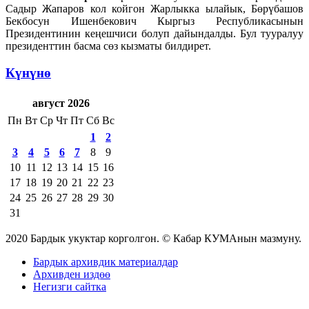
Садыр Жапаров кол койгон Жарлыкка ылайык, Бөрүбашов
Бекбосун Ишенбекович Кыргыз Республикасынын
Президентинин кеңешчиси болуп дайындалды. Бул тууралуу
президенттин басма сөз кызматы билдирет.
Күнүнө
август 2026
Пн
Вт
Ср
Чт
Пт
Сб
Вс
1
2
3
4
5
6
7
8
9
10
11
12
13
14
15
16
17
18
19
20
21
22
23
24
25
26
27
28
29
30
31
2020 Бардык укуктар корголгон. © Кабар КУМАнын мазмуну.
Бардык архивдик материалдар
Архивден издөө
Негизги сайтка