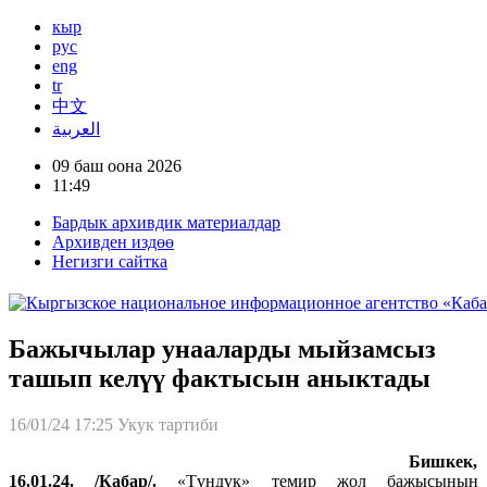
кыр
рус
eng
tr
中文
العربية
09 баш оона 2026
11:49
Бардык архивдик материалдар
Архивден издөө
Негизги сайтка
Бажычылар унааларды мыйзамсыз
ташып келүү фактысын аныктады
16/01/24 17:25
Укук тартиби
Бишкек,
16.01.24. /Кабар/.
«Түндүк» темир жол бажысынын