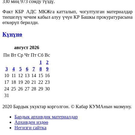
330 миң 973 сомду түздү.
Факт КБР АДС МКЖга катталып, чогултулган материалдар
тиешелүү чечим кабыл алуу үчүн КР Башкы прокуратурасына
өткөрүп берилди.
Күнүнө
август 2026
Пн
Вт
Ср
Чт
Пт
Сб
Вс
1
2
3
4
5
6
7
8
9
10
11
12
13
14
15
16
17
18
19
20
21
22
23
24
25
26
27
28
29
30
31
2020 Бардык укуктар корголгон. © Кабар КУМАнын мазмуну.
Бардык архивдик материалдар
Архивден издөө
Негизги сайтка