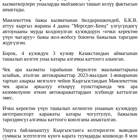
кызматкерлери унааларды мыйзамсыз ташып келүү фактысын
аныктады.
Мамлекеттик бажы кызматынан билдиришкендей, Б.К.В.
аттуу кыргыз жараны 4 даана "Мерседес-Бенц" үлгүсүндөгү
автоунааны мурда колдонулган кузовдорун «ички керектөө
үчүн чыгаруу» бажы жол-жобосу боюнча бажылык тариздөө
жүргүзгөн.
Бирок, 4 кузовдун 3 кузову Казакстандын аймагынан
ташылып келген унаа катары алгачкы каттоого алынган.
Чек ара кызматы тарабынан берилген маалыматтарына
ылайык, аталган автокаражаттар 2023-жылдын 1-январынан
тартып азыркы мезгилге чейин Кыргызстандын Мамлекеттик
чек арасы аркылуу өткөрүү пункттарында чек ара
көзөмөлүнөн өткөн автокаражаттардын эсебинде катталган
эмес.
Ички керектөө үчүн ташылып келинген унаанын кузовдору
автотранспорт каражаты катары чогултулуп, бажылык
тариздөөсүз алгачкы каттоого коюлганы аныкталган.
Ушуга байланыштуу Кыргызстанга келтирилген зыяндын
суммасы эсептелген күнгө карата туумдарды кошкондо 8 млн