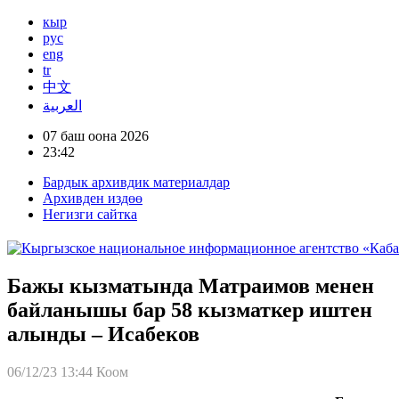
кыр
рус
eng
tr
中文
العربية
07 баш оона 2026
23:42
Бардык архивдик материалдар
Архивден издөө
Негизги сайтка
Бажы кызматында Матраимов менен
байланышы бар 58 кызматкер иштен
алынды – Исабеков
06/12/23 13:44
Коом