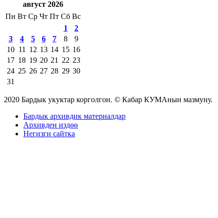
август 2026
Пн
Вт
Ср
Чт
Пт
Сб
Вс
1
2
3
4
5
6
7
8
9
10
11
12
13
14
15
16
17
18
19
20
21
22
23
24
25
26
27
28
29
30
31
2020 Бардык укуктар корголгон. © Кабар КУМАнын мазмуну.
Бардык архивдик материалдар
Архивден издөө
Негизги сайтка