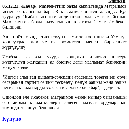
Бишкек,
06
.1
2.23. /Кабар/.
Мамлекеттик бажы кызматында Матраимов
менен байланышы бар 58 кызматкер иштен алынды. Бул
тууралуу "Кабар" агенттигинде өткөн маалымат жыйынын
Мамлекеттик бажы кызматынын төрагасы Самат Исабеков
билдирди.
Анын айтымында, тиешелүү ыкчам-иликтөө иштери Улуттук
коопсуздук мамлекеттик комитети менен биргеликте
жүргүзүлдү.
Исабеков азыркы учурда кошумча иликтөө иштери
жүргузулүп жатканын, ал боюнча дагы маалымат берилерин
кошумчалады.
"Иштен алынган кызматкерлердин арасында төраганын орун
басарынан тартып башкы тескөөчү, бөлүм башкы жана башка
негизги кызматтарды ээлеген кызматкерлер бар", - деди ал.
Ошондой эле Исабеков Матраимов менен кыйыр байланышы
бар айрым кызматкерлери ээлеген кызмат ордуларынан
төмөндөтүлгөнүн белгиледи.
Күнүнө