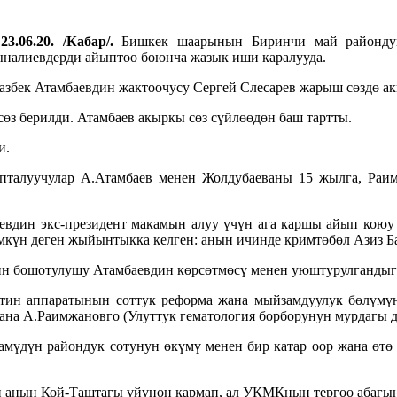
23.06.20. /Кабар/.
Бишкек шаарынын Биринчи май районду
налиевдерди айыптоо боюнча жазык иши каралууда.
азбек Атамбаевдин жактоочусу Сергей Слесарев жарыш сөздө а
өз берилди. Атамбаев акыркы сөз сүйлөөдөн баш тартты.
и.
ыпталуучулар А.Атамбаев менен Жолдубаеваны 15 жылга, Ра
евдин экс-президент макамын алуу үчүн ага каршы айып коюу 
күн деген жыйынтыкка келген: анын ичинде кримтөбөл Азиз Б
ин бошотулушу Атамбаевдин көрсөтмөсү менен уюштурулгандыг
нттин аппаратынын соттук реформа жана мыйзамдуулук бөлүмү
на А.Раимжановго (Улуттук гематология борборунун мурдагы д
ламүдүн райондук сотунун өкүмү менен бир катар оор жана өт
и анын Кой-Таштагы үйүнөн кармап, ал УКМКнын тергөө абагын