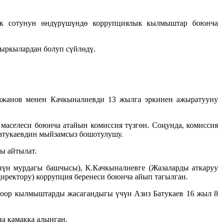
к сотунун өндүрүшүндө коррупциялык кылмыштар боюнча
кыркылардан болуп сүйлөдү.
имжанов менен Качкыналиевди 13 жылга эркинен ажыратууну
маселеси боюнча атайын комиссия түзгөн. Соңунда, комиссия
атукаевдин мыйзамсыз бошотулушу.
ы айтылат.
нүн мурдагы башчысы), К.Качкыналиевге (Жазаларды аткаруу
иректору) коррупция беренеси боюнча айып тагылган.
ө оор кылмыштарды жасагандыгы үчүн Азиз Батукаев 16 жыл 8
а камакка алынган.