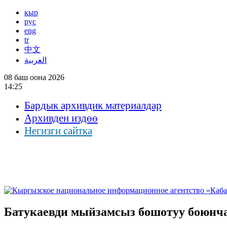
кыр
рус
eng
tr
中文
العربية
08 баш оона 2026
14:25
Бардык архивдик материалдар
Архивден издөө
Негизги сайтка
Батукаевди мыйзамсыз бошотуу боюнча 