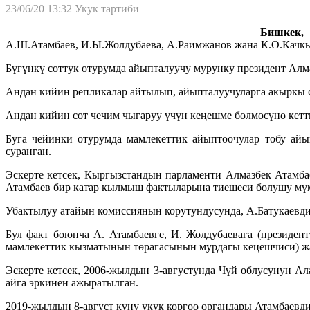
23/06/20 13:32
Укук тартиби
Бишкек, 
А.Ш.Атамбаев, И.Ы.Жолдубаева, А.Раимжанов жана К.О.Качкы
Бүгүнкү соттук отурумда айыпталуучу мурунку президент Алм
Андан кийин репликалар айтылып, айыпталуучуларга акыркы с
Андан кийин сот чечим чыгаруу үчүн кеңешме бөлмөсүнө кетт
Буга чейинки отурумда мамлекеттик айыптоочулар тобу ай
суранган.
Эскерте кетсек, Кыргызстандын парламенти Алмазбек Атамба
Атамбаев бир катар кылмыш фактыларына тиешеси болушу мүм
Убактылуу атайын комиссиянын корутундусунда, А.Батукаевд
Бул факт боюнча А. Атамбаевге, И. Жолдубаевага (президе
мамлекеттик кызматынын төрагасынын мурдагы кеңешчиси) жа
Эскерте кетсек, 2006-жылдын 3-августунда Чүй облусунун А
айга эркинен ажыратылган.
2019-жылдын 8-август күнү укук коргоо органдары Атамбаевд