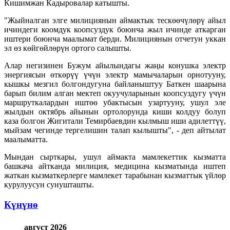
Кишимжан Кадыровалар катышты.
"Жыйналган элге милициянын аймактык тескөөчүлөрү айыл
ичиндеги коомдук коопсуздук боюнча жыл ичинде аткарган
иштери боюнча маалымат берди. Милициянын отчетун уккан
эл өз көйгөйлөрүн ортого салышты.
Алар негизинен Бужум айылындагы жаңы конушка электр
энергиясын өткөрүү үчүн электр мамычаларын орнотууну,
кышкы мезгил болгондугуна байланыштуу Баткен шаарына
барып билим алган мектеп окуучуларынын коопсуздугу үчүн
маршруткалардын иштөө убактысын узартууну, ушул эле
жылдын октябрь айынын ортолорунда киши колдуу болуп
каза болгон Жигитали Темирбаевдин кылмыш иши адилеттүү,
мыйзам чегинде тергелишин талап кылышты", - деп айтылат
маалыматта.
Мындан сырткары, ушул аймакта мамлекеттик кызматта
башкача айтканда милиция, медицина кызматында иштеп
жаткан кызматкерлерге мамлекет тарабынан кызматтык үйлөр
курулуусун сунушташты.
Күнүнө
август 2026