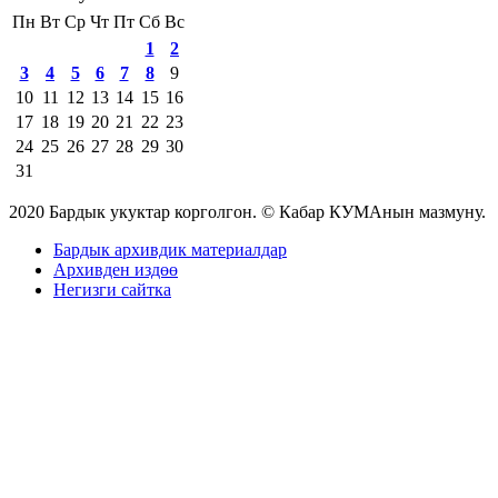
Пн
Вт
Ср
Чт
Пт
Сб
Вс
1
2
3
4
5
6
7
8
9
10
11
12
13
14
15
16
17
18
19
20
21
22
23
24
25
26
27
28
29
30
31
2020 Бардык укуктар корголгон. © Кабар КУМАнын мазмуну.
Бардык архивдик материалдар
Архивден издөө
Негизги сайтка