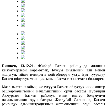
Бишкек, 13.12.21. /Кабар/.
Баткен районунда милиция
кызматкерлери Кара-Булак, Бужум айылынын эли менен
жолугуп, айыл ичиндеги көйгөйлөрүн укту. Бул тууралуу
Баткен облустук милициясынын басма сөз кызматы билдирет.
Маалыматка ылайык, жолугууга Баткен облустук ички иштер
башкармалыгынын начальнигинин орун басары Нуралдин
Акмурзаев, Баткен районук ички иштер бөлүмүнүн
начальнигинин орун басары Жолдубай Саткынов, Баткен
райондук администрациянын жетекчисинин орун басары