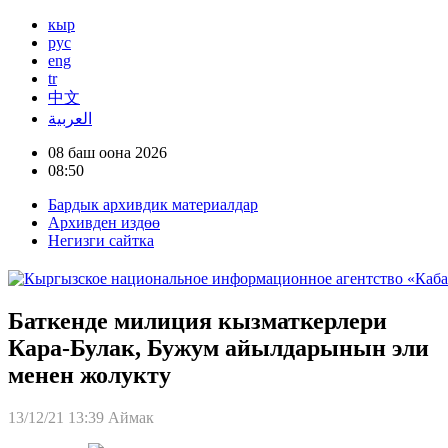
кыр
рус
eng
tr
中文
العربية
08 баш оона 2026
08:50
Бардык архивдик материалдар
Архивден издөө
Негизги сайтка
Баткенде милиция кызматкерлери
Кара-Булак, Бужум айылдарынын эли
менен жолукту
13/12/21 13:39
Аймак