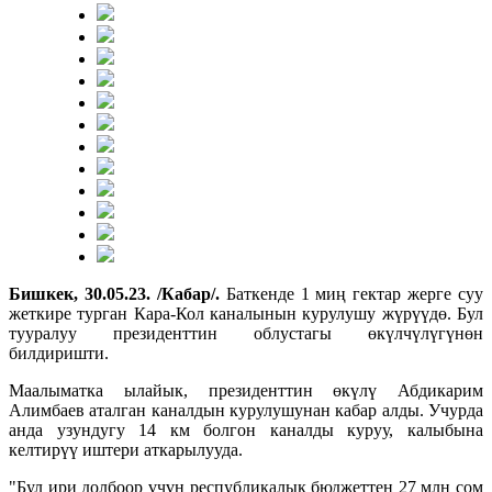
Бишкек, 30.05.23. /Кабар/.
Баткенде 1 миң гектар жерге суу
жеткире турган Кара-Кол каналынын курулушу жүрүүдө. Бул
тууралуу президенттин облустагы өкүлчүлүгүнөн
билдиришти.
Маалыматка ылайык, президенттин өкүлү Абдикарим
Алимбаев аталган каналдын курулушунан кабар алды. Учурда
анда узундугу 14 км болгон каналды куруу, калыбына
келтирүү иштери аткарылууда.
"Бул ири долбоор үчүн республикалык бюджеттен 27 млн сом