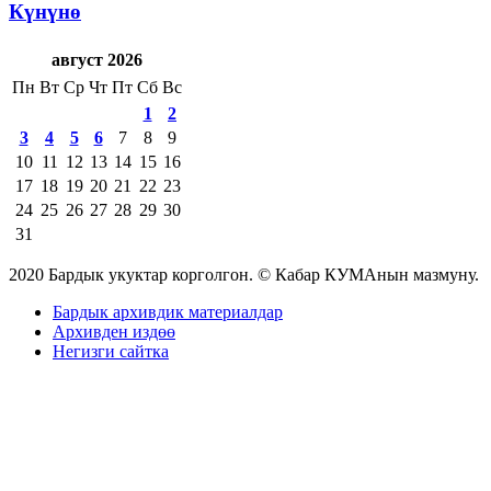
Күнүнө
август 2026
Пн
Вт
Ср
Чт
Пт
Сб
Вс
1
2
3
4
5
6
7
8
9
10
11
12
13
14
15
16
17
18
19
20
21
22
23
24
25
26
27
28
29
30
31
2020 Бардык укуктар корголгон. © Кабар КУМАнын мазмуну.
Бардык архивдик материалдар
Архивден издөө
Негизги сайтка