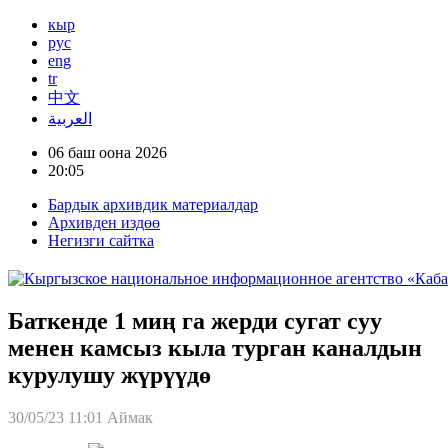
кыр
рус
eng
tr
中文
العربية
06 баш оона 2026
20:05
Бардык архивдик материалдар
Архивден издөө
Негизги сайтка
Баткенде 1 миң га жерди сугат суу
менен камсыз кыла турган каналдын
курулушу жүрүүдө
30/05/23 11:01
Аймак