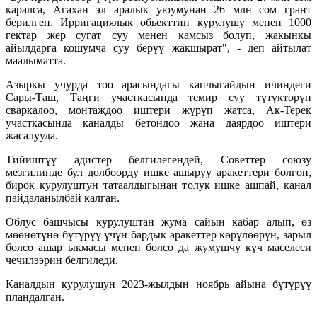
каралса, Агахан эл аралык уюумунан 26 млн сом грант
берилген. Ирригациялык обьекттин курулушу менен 1000
гектар жер сугат суу менен камсыз болуп, жакынкы
айылдарга кошумча суу берүү жакшырат", - деп айтылат
маалыматта.
Азыркы учурда тоо арасындагы капчыгайдын ичиндеги
Сары-Таш, Таңги участкасында темир суу түтүктөрүн
сваркалоо, монтаждоо иштери жүрүп жатса, Ак-Терек
участкасында каналды бетондоо жана даярдоо иштери
жасалууда.
Тийиштүү адистер белгилегендей, Советтер союзу
мезгилинде бул долбоорду ишке ашыруу аракеттери болгон,
бирок курулуштун татаалдыгынан толук ишке ашпай, канал
пайдаланылбай калган.
Облус башчысы курулуштан жума сайын кабар алып, өз
мөөнөтүнө бүтүрүү үчүн бардык аракеттер көрүлөөрүн, зарыл
болсо ашар ыкмасы менен болсо да жумушчу күч маселеси
чечилээрин белгиледи.
Каналдын курулушун 2023-жылдын ноябрь айына бүтүрүү
пландалган.