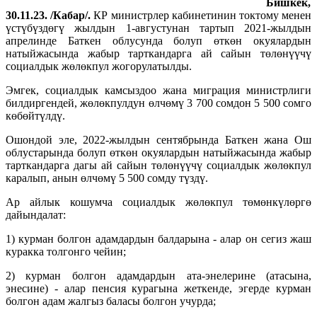
Бишкек,
30.11.23. /Кабар/.
КР министрлер кабинетинин токтому менен
үстүбүздөгү жылдын 1-августунан тартып 2021-жылдын
апрелинде Баткен облусунда болуп өткөн окуялардын
натыйжасында жабыр тарткандарга ай сайын төлөнүүчү
социалдык жөлөкпул жогорулатылды.
Эмгек, социалдык камсыздоо жана миграция министрлиги
билдиргендей, жөлөкпулдун өлчөмү 3 700 сомдон 5 500 сомго
көбөйтүлдү.
Ошондой эле, 2022-жылдын сентябрында Баткен жана Ош
облустарында болуп өткөн окуялардын натыйжасында жабыр
тарткандарга дагы ай сайын төлөнүүчү социалдык жөлөкпул
каралып, анын өлчөмү 5 500 сомду түздү.
Ар айлык кошумча социалдык жөлөкпул төмөнкүлөргө
дайындалат:
1) курман болгон адамдардын балдарына - алар он сегиз жаш
куракка толгонго чейин;
2) курман болгон адамдардын ата-энелерине (атасына,
энесине) - алар пенсия курагына жеткенде, эгерде курман
болгон адам жалгыз баласы болгон учурда;