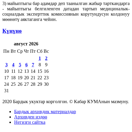
3) майыптыгы бар адамдар деп таанылган жабыр тарткандарга
- майыптыгы белгиленген датадан тартып медициналык-
социалдык эксперттик комиссиянын корутундусун колдонуу
мөөнөтү аяктаганга чейин.
Күнүнө
август 2026
Пн
Вт
Ср
Чт
Пт
Сб
Вс
1
2
3
4
5
6
7
8
9
10
11
12
13
14
15
16
17
18
19
20
21
22
23
24
25
26
27
28
29
30
31
2020 Бардык укуктар корголгон. © Кабар КУМАнын мазмуну.
Бардык архивдик материалдар
Архивден издөө
Негизги сайтка