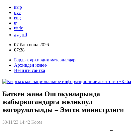
кыр
рус
eng
tr
中文
العربية
07 баш оона 2026
07:38
Бардык архивдик материалдар
Архивден издөө
Негизги сайтка
Баткен жана Ош окуяларында
жабыркагандарга жөлөкпул
жогорулатылды – Эмгек министрлиги
30/11/23 14:42
Коом