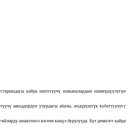
устарындагы кайра иштетүүчү ишканалардын ишмердүүлүгүн
үүчү заводдордун учурдагы абалы, өндүрүштүк кубаттуулугу
йлөрдү аныктоого өзгөчө көңүл бурулууда. Бул демилге кайра