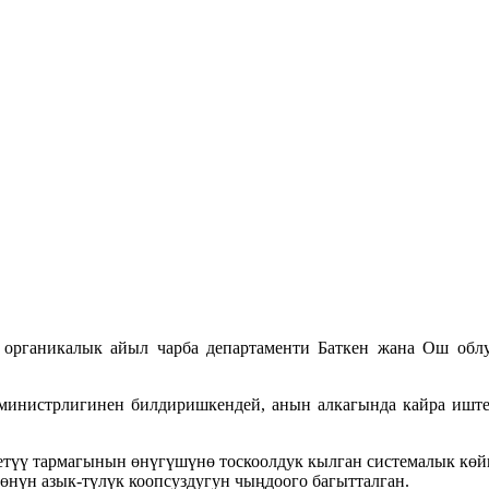
 органикалык айыл чарба департаменти Баткен жана Ош обл
 министрлигинен билдиришкендей, анын алкагында кайра иштет
түү тармагынын өнүгүшүнө тоскоолдук кылган системалык көйгө
өнүн азык-түлүк коопсуздугун чыңдоого багытталган.