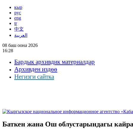
кыр
рус
eng
tr
中文
العربية
08 баш оона 2026
16:28
Бардык архивдик материалдар
Архивден издөө
Негизги сайтка
Баткен жана Ош облустарындагы кайр