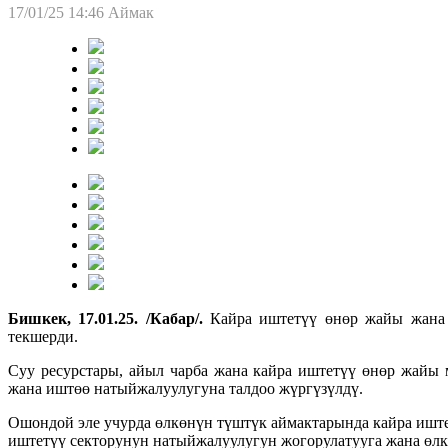
17/01/25 14:46
Аймак
Бишкек, 17.01.25. /Кабар/.
Кайра иштетүү өнөр жайы жана
текшерди.
Суу ресурстары, айыл чарба жана кайра иштетүү өнөр жайы
жана иштөө натыйжалуулугуна талдоо жүргүзүлдү.
Ошондой эле учурда өлкөнүн түштүк аймактарында кайра иште
иштетүү секторунун натыйжалуулугун жогорулатууга жана өлк