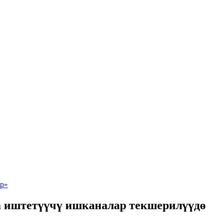
а иштетүүчү ишканалар текшерилүүдө