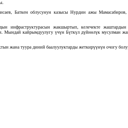
ы.
саев, Баткен облусунун казысы Нурдин ажы Мамасабиров,
дын инфраструктурасын жакшыртып, келечекте жаштардын 
. Мындай кайрымдуулугу үчүн Бүткүл дүйнөлүк мусулман жа
ктын жана туура диний баалуулуктарды жеткирүүнүн очогу бол