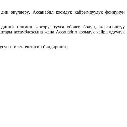
 дин өкүлдөрү, Ассанабил коомдук кайрымдуулук фондунун
диний илимин жогорулатууга өбөлгө болуп, жергиликтүү
штары ассамблеясына жана Ассанабил коомдук кайрымдуулук
уусуна тилектештигин билдиришти.