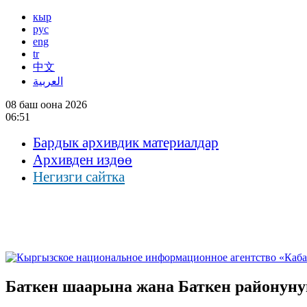
кыр
рус
eng
tr
中文
العربية
08 баш оона 2026
06:51
Бардык архивдик материалдар
Архивден издөө
Негизги сайтка
Баткен шаарына жана Баткен районуну