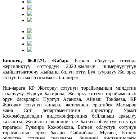
Бишкек, 06.02.21. /Кабар/.
Баткен облустук сотунда
жергиликтүү соттордун 2020-жылдын ишмердүүлүгүн
жыйынтыктоочу жыйыны болуп өттү. Бул тууралуу Жогорку
соттун басма сөз кызматы билдирет.
Иш-чарага КР Жогорку сотунун төрайымынын милдетин
аткаруучу Нургүл Бакирова, Жогорку соттун төрайымынын
орун басарлары Нургүл Асанова, Айнаш Токбаева, КР
Жогорку сотунун аппарат жетекчиси Эркинбек Мамыров
жана Сот департаментинин директору Урмат
Кожомбердиевдин видеоконференция байланыш аркылуу
катышты. Жыйынга ошондой эле Баткен облустук сотунун
төрагасы Гүлмира Кожобекова, Баткен облустук сотунун
төрагасынын орун басары Сайдибаказ Мусаев, Баткен
облустук сотунун судьялары, биринчи инстанциядагы