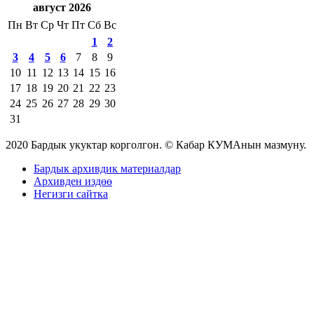
август 2026
Пн
Вт
Ср
Чт
Пт
Сб
Вс
1
2
3
4
5
6
7
8
9
10
11
12
13
14
15
16
17
18
19
20
21
22
23
24
25
26
27
28
29
30
31
2020 Бардык укуктар корголгон. © Кабар КУМАнын мазмуну.
Бардык архивдик материалдар
Архивден издөө
Негизги сайтка