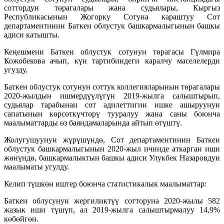
соттордун төрагалары жана судьялары, Кыргыз
Республикасынын Жогорку Сотуна караштуу Сот
департаментинин Баткен облустук башкармалыгынын башкы
адиси катышты.
Кеңешмени Баткен облустук сотунун төрагасы Гүлмира
Кожобекова ачып, күн тартибиндеги каралчу маселелерди
угузду.
Баткен облустук сотунун соттук коллегияларынын төрагалары
2020-жылдын ишмердүүлүгүн 2019-жылга салыштырып,
судьялар тарабынан сот адилеттигин ишке ашыруунун
сапатынын көрсөткүчтөрү тууралуу жана саны боюнча
маалыматтарды өз баяндамаларында айтып өтүштү.
Жолугушуунун жүрүшүндө, Сот департаментинин Баткен
облустук башкармалыгынын 2020-жыл ичинде аткарган иши
жөнүндө, башкармалыктын башкы адиси Улукбек Назаровдун
маалыматы угулду.
Келип түшкөн иштер боюнча статистикалык маалыматтар:
Баткен облусунун жергиликтүү сотторуна 2020-жылы 582
жазык иши түшүп, ал 2019-жылга салыштырмалуу 14,9%
көбөйгөн.