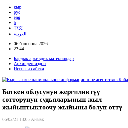
кыр
рус
eng
tr
中文
العربية
06 баш оона 2026
23:44
Бардык архивдик материалдар
Архивден издөө
Негизги сайтка
Баткен облусунун жергиликтүү
сотторунун судьяларынын жыл
жыйынтыктоочу жыйыны болуп өттү
06/02/21 13:05
Аймак