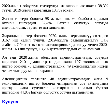
2020-жылы облустун сотторунун жазалоо практикасы 38,3%
түзүп, 2019-жылга караганда 13,7% өскөн.
Жазык иштери боюнча 98 жазык иш, же болбосо каралып
бүткөн иштердин 32,4% Баткен облустук сотунда
апелляциялык тартипте даттанылган.
Жарандык иштер боюнча 2020-жылы жергиликтүү сотторго
3167 иш келип түшүп, 2019-жылга салыштырмалуу 14%
азайган. Областтык сотко апелляциялык даттануу менен 2020-
жылы 163 иш түшүп, 13,2% даттануулардын саны азайган.
Ал эми 2020-жылы областын административдик сотунда
каралган 210 административдик жана 107 экономикалык
иштер боюнча 78 административдик, 49 экономикалык иштер
чечим чыгаруу менен каралган.
Апелляциялык тартипте 48 административдик жана 9
экономикалык иштер боюнча чыгарылган сот актыларына
арыздар жана сунуштар келтирилип, каралып бүткөн
иштердин 44,8% Баткен облустук сотуна даттанылган.
Күнүнө