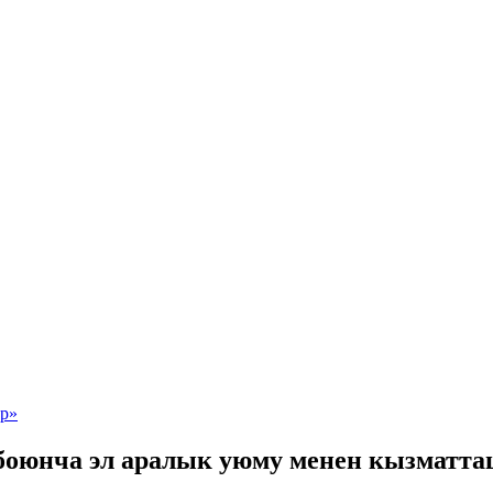
боюнча эл аралык уюму менен кызматта