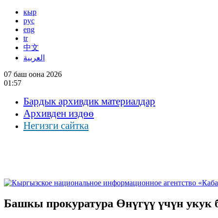
кыр
рус
eng
tr
中文
العربية
07 баш оона 2026
01:57
Бардык архивдик материалдар
Архивден издөө
Негизги сайтка
Башкы прокуратура Өнүгүү үчүн укук 