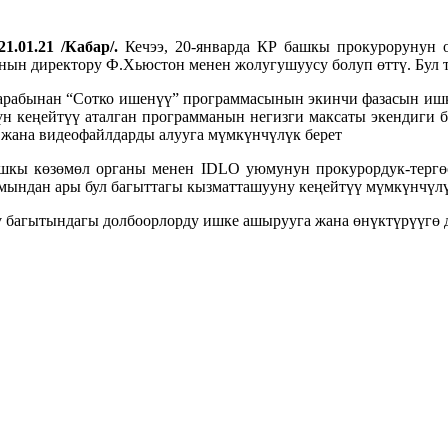
1.01.21 /Кабар/.
Кечээ, 20-январда КР башкы прокурорунун
н директору Ф.Хьюстон менен жолугушуусу болуп өттү. Бул ту
рабынан “Сотко ишенүү” программасынын экинчи фазасын ишке
үн кеңейтүү аталган программанын негизги максаты экендиги б
о жана видеофайлдарды алууга мүмкүнчүлүк берет
ашкы көзөмөл органы менен IDLO уюмунун прокурордук-тергө
ындан ары бул багыттагы кызматташууну кеңейтүү мүмкүнчүлү
 багытындагы долбоорлорду ишке ашырууга жана өнүктүрүүгө 