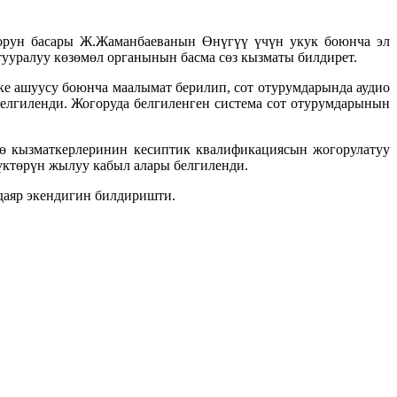
 орун басары Ж.Жаманбаеванын Өнүгүү үчүн укук боюнча эл
уралуу көзөмөл органынын басма сөз кызматы билдирет.
 ашуусу боюнча маалымат берилип, сот отурумдарында аудио
елгиленди. Жогоруда белгиленген система сот отурумдарынын
ө кызматкерлеринин кесиптик квалификациясын жогорулатуу
ктөрүн жылуу кабыл алары белгиленди.
даяр экендигин билдиришти.