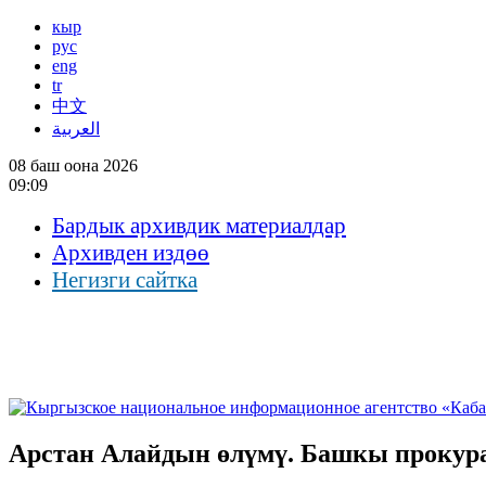
кыр
рус
eng
tr
中文
العربية
08 баш оона 2026
09:09
Бардык архивдик материалдар
Архивден издөө
Негизги сайтка
Арстан Алайдын өлүмү. Башкы прокур