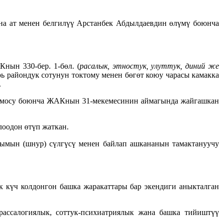
на ат менен белгилүү Арстанбек Абдылдаевдин өлүмү боюнча
ын 330-бер. 1-бөл. (
расалык, этностук, улуттук, диний же
 райондук сотунун токтому менен бөгөт коюу чарасы камакка
.
домосу боюнча ЖАКнын 31-мекемесинин аймагында жайгашкан
оодон өтүп жаткан.
зымын (шнур) сүлгүсү менен байлап ашкананын тамактануучу
 күч колдонгон башка жаракаттары бар экендиги аныкталган
рассалогиялык, соттук-психиатриялык жана башка тийиштүү