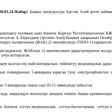
6.01.24./Кабар/.
Башкы прокуратура Арстан Алай деген кайма
шүндөгү кылмыш иши боюнча Кыргыз Республикасынын КЖКн
ыпталган А.Абдылдаев (
Арстан Алай)
Бишкек шаарынын Октябрь
аткаруу кызматынын (ЖАК) 21-мекемесинде (ТИЗО-1) кармалган
ттангандыктан, ЖАКнын 21-мекемесинин дарыгерлеринин жол
үчүн которулган.
лдаев жалгыз өзү жайгаштырылып, тийиштүү медициналык дарыл
ын 4-январынын 5-январына караган түнү электрочайнектин 
н 5-январында таңкы саат 05:15 чамасында табылган.
унда, маркумдун моюнунда зымдын изинен башка криминалдык
 боюнча соттук-медициналык, соттук-биологиялык, соттук-т