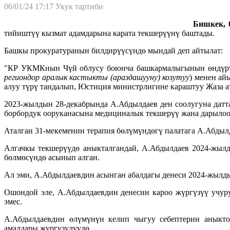
06/01/24 17:17
Укук тартиби
Бишкек, 0
тийиштүү кызмат адамдарына карата текшерүүнү баштады.
Башкы прокуратуранын билдирүүсүндө мындай деп айтылат:
"КР УКМКнын Чүй облусу боюнча башкармалыгынын өндүрү
региондор аралык кастыкты (араздашууну) козутуу
) менен ай
алуу түрү тандалып, Юстиция министрлигине караштуу Жаза 
2023-жылдын 28-декабрында А.Абдылдаев ден соолугуна да
борбордук ооруканасына медициналык текшерүү жана дарылоо 
Аталган 31-мекеменин терапия бөлүмүндөгү палатага А.Абды
Алгачкы текшерүүдө аныкталгандай, А.Абдылдаев 2024-жылд
бөлмөсүндө асынып алган.
Ал эми, А.Абдылдаевдин асынган абалдагы денеси 2024-жылды
Ошондой эле, А.Абдылдаевдин денесин кароо жүргүзүү учур
эмес.
А.Абдылдаевдин өлүмүнүн келип чыгуу себептерин аныктоо
амалдары жүргүзүлүүдө.