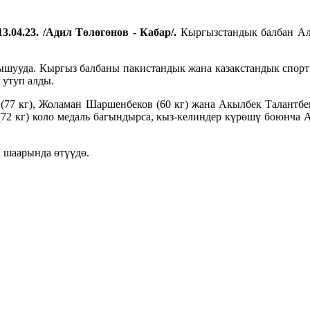
3.04.23. /Адил Төлөгөнов - Кабар/.
Кыргызстандык балбан Ал
тышууда. Кыргыз балбаны пакистандык жана казакстандык спор
 утуп алды.
77 кг), Жоламан Шаршенбеков (60 кг) жана Акылбек Талантбеко
 (72 кг) коло медаль багындырса, кыз-келиндер күрөшү боюнча 
а шаарында өтүүдө.