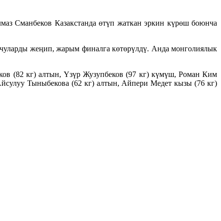
маз Сманбеков Казакстанда өтүп жаткан эркин күрөш боюнча
тчуларды жеңип, жарым финалга көтөрүлдү. Анда монголиялык
в (82 кг) алтын, Үзүр Жузупбеков (97 кг) күмүш, Роман Ким
Айсулуу Тыныбекова (62 кг) алтын, Айпери Медет кызы (76 кг)