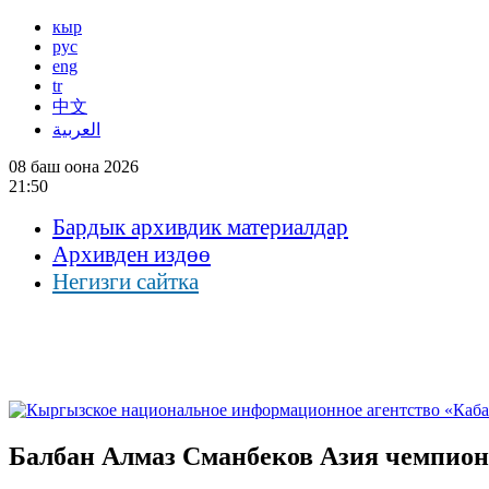
кыр
рус
eng
tr
中文
العربية
08 баш оона 2026
21:50
Бардык архивдик материалдар
Архивден издөө
Негизги сайтка
Балбан Алмаз Сманбеков Азия чемпи