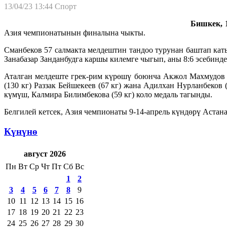
13/04/23 13:44
Спорт
Бишкек, 1
Азия чемпионатынын финалына чыкты.
Сманбеков 57 салмакта мелдештин тандоо турунан баштап ка
Занабазар Занданбудга каршы килемге чыгып, аны 8:6 эсебинде
Аталган мелдеште грек-рим күрөшү боюнча Акжол Махмудов (
(130 кг) Раззак Бейшекеев (67 кг) жана Адилхан Нурланбеков
күмүш, Калмира Билимбекова (59 кг) коло медаль тагынды.
Белгилей кетсек, Азия чемпионаты 9-14-апрель күндөрү Астан
Күнүнө
август 2026
Пн
Вт
Ср
Чт
Пт
Сб
Вс
1
2
3
4
5
6
7
8
9
10
11
12
13
14
15
16
17
18
19
20
21
22
23
24
25
26
27
28
29
30