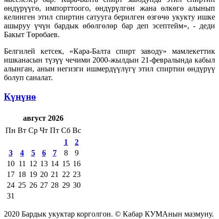
өндүрүүгө, импорттоого, өндүрүлгөн жана өлкөгө алынып
келинген этил спиртин сатууга берилген өзгөчө укукту ишке
ашыруу үчүн бардык өбөлгөлөр бар деп эсептейм», - деди
Бакыт Төрөбаев.
Белгилей кетсек, «Кара-Балта спирт заводу» мамлекеттик
ишканасын түзүү чечими 2000-жылдын 21-февралында кабыл
алынган, анын негизги ишмердүүлүгү этил спиртин өндүрүү
болуп саналат.
Күнүнө
август 2026
Пн
Вт
Ср
Чт
Пт
Сб
Вс
1
2
3
4
5
6
7
8
9
10
11
12
13
14
15
16
17
18
19
20
21
22
23
24
25
26
27
28
29
30
31
2020 Бардык укуктар корголгон. © Кабар КУМАнын мазмуну.