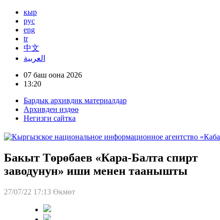
кыр
рус
eng
tr
中文
العربية
07 баш оона 2026
13:20
Бардык архивдик материалдар
Архивден издөө
Негизги сайтка
Бакыт Төрөбаев «Кара-Балта спирт
заводунун» иши менен таанышты
27/07/22 17:13
Өкмөт