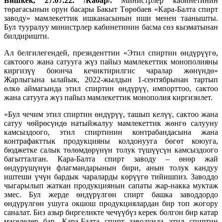
Бишкек, 27.07.22. /Кабар/.
Министрлер кабинетинин
төрагасынын орун басары Бакыт Төрөбаев «Кара-Балта спирт
заводу» мамлекеттик ишканасынын иши менен таанышты.
Бул тууралуу министрлер кабинетинин басма сөз кызматынан
билдиришти.
Ал белгилегендей, президенттин «Этил спиртин өндүрүүгө,
сактоого жана сатууга жүз пайыз мамлекеттик монополияны
киргизүү боюнча кечиктирилгис чаралар жөнүндө»
Жарлыгына ылайык, 2022-жылдын 1-сентябрынан тартып
өлкө аймагында этил спиртин өндүрүү, импорттоо, сактоо
жана сатууга жүз пайыз мамлекеттик монополия киргизилет.
«Бул чечим этил спиртин өндүрүү, ташып келүү, сактоо жана
сатуу чөйрөсүндө натыйжалуу мамлекеттик жөнгө салууну
камсыздоого, этил спиртинин контрабандасына жана
контрафакттык продукцияны колдонууга бөгөт коюуга,
бюджетке салык төлөмдөрүнүн толук түшүүсүн камсыздоого
багытталган. Кара-Балта спирт заводу – өнөр жай
өндүрүшүнүн флагмандарынын бири, анын толук кандуу
иштеши үчүн бардык чараларды көрүүгө тийишпиз. Заводдо
чыгарылып жаткан продукциянын сапаты жар-накка муктаж
эмес. Бул жерде өндүрүлгөн спирт башка заводдордо
өндүрүлгөн ушуга окшош продукциялардан бир топ жогору
саналат. Биз азыр биргеликте чечүүбүз керек болгон бир катар
маселелер бар. Кара-Балта спирт заводунда этил спиртин