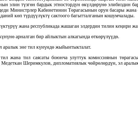
ын элин түзгөн бардык этностордун өкүлдөрүнө элибиздин бар
- деди Министрлер Кабинетинин Төрагасынын орун басары жана
аданий көп түрдүүлүктү сактоого багытталганын кошумчалады.
нүктүрүү жана республикада жашаган элдердин тилин кеңири ж
 күнүнө арналган бир айлыктын алкагында өткөрүлүүдө.
Эл аралык эне тил күнүндө жыйынтыкталат.
 тил жана тил саясаты боюнча улуттук комиссиянын төрага
р Медеткан Шеримкулов, дипломатиялык чөйрөлөрдүн, эл арал