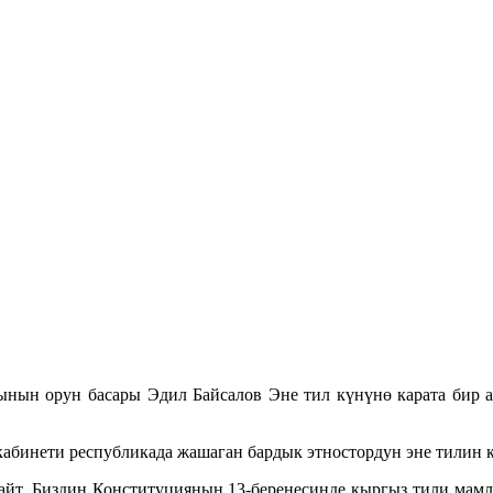
нын орун басары Эдил Байсалов Эне тил күнүнө карата бир а
кабинети республикада жашаган бардык этностордун эне тилин 
т. Биздин Конституциянын 13-беренесинде кыргыз тили мамлек