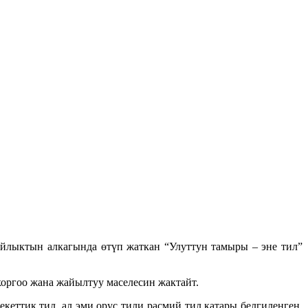
йлыктын алкагында өтүп жаткан “Улуттун тамыры – эне тил”
коргоо жана жайылтуу маселесин жактайт.
еттик тил, ал эми орус тили расмий тил катары белгиленген.