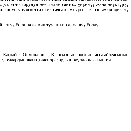
дык этносторунун эне тилин сактоо, үйрөнүү жана өнүктүрүү
 өлкөнүн мамлекеттик тил саясаты «кыргыз жараны» бирдиктүү
айылтуу боюнча жемиштүү пикир алмашуу болду.
сы Каныбек Осмоналиев, Кыргызстан элинин ассамблеясынын
ык уюмдардын жана диаспоралардын өкүлдөрү катышты.