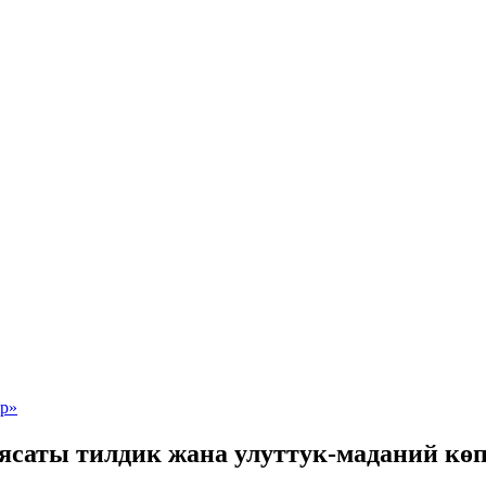
ясаты тилдик жана улуттук-маданий көп