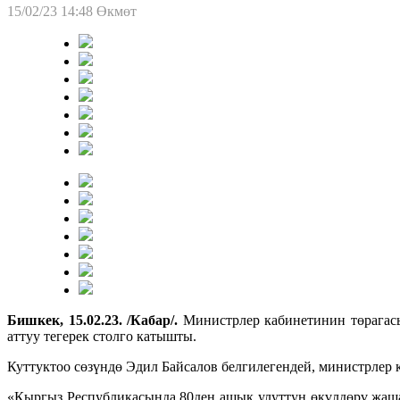
15/02/23 14:48
Өкмөт
Бишкек, 15.02.23. /Кабар/.
Министрлер кабинетинин төрагасы
аттуу тегерек столго катышты.
Куттуктоо сөзүндө Эдил Байсалов белгилегендей, министрлер 
«Кыргыз Республикасында 80ден ашык улуттун өкүлдөрү жашай