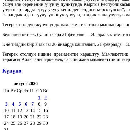
Ушул эле берененин үчүнчү пунктунда Кыргыз Республикасын
үчүн шарттарды түзүү укугу кепилденгендиги көрсөтүлгөн”, 
жарандык иденттүүлүгүн өнүктүрүүгө, тилдик жана улуттук-м
Тегерек столдун жүрүшүндө мамлекеттик тилди мындан ары ө
Белгилей кетсек, бул иш-чара 21-февраль — Эл аралык эне тил
Эне тилдин бир айлыгы 20-январда башталып, 21-февралда – 
Тегерек столдун ишине президентке караштуу Мамлекеттик
төрагасы Абдыганы Эркебаев, саясий жана мамлекеттик ишме
Күнүнө
август 2026
Пн
Вт
Ср
Чт
Пт
Сб
Вс
1
2
3
4
5
6
7
8
9
10
11
12
13
14
15
16
17
18
19
20
21
22
23
24
25
26
27
28
29
30
31