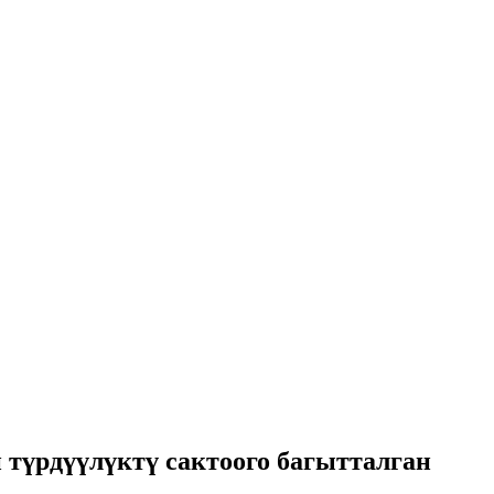
 түрдүүлүктү сактоого багытталган