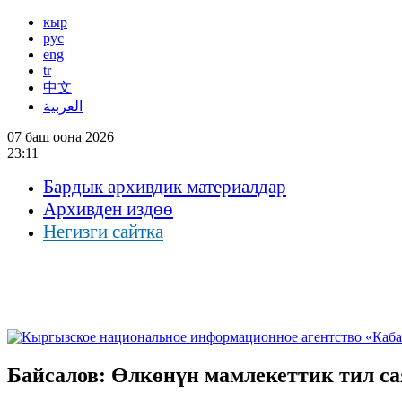
кыр
рус
eng
tr
中文
العربية
07 баш оона 2026
23:11
Бардык архивдик материалдар
Архивден издөө
Негизги сайтка
Байсалов: Өлкөнүн мамлекеттик тил са