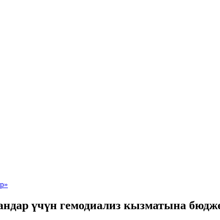
ндар үчүн гемодиализ кызматына бюдже