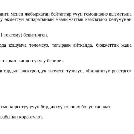
иги менен жабыркаган бейтаптар үчүн гемодиализ кызматына
луу өкмөттүн аппаратынын маалыматтык камсыздоо бөлүмүнөн
 токтому) бекитилген.
да кошумча төлөмсүз, тагыраак айтканда, бюджеттик жана
н эркин тандоо укугу берилет.
тардын электрондук тизмеси түзүлүп, «Бирдиктүү реестрге»
н көрсөтүү үчүн бирдиктүү төлөөчү болуп саналат.
рабынан көрсөтүлөт.