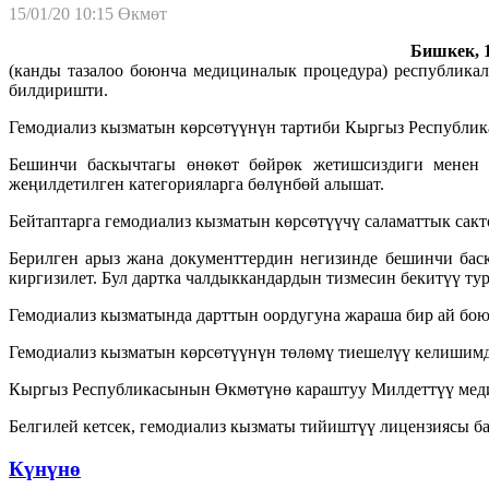
15/01/20 10:15
Өкмөт
Бишкек, 1
(канды тазалоо боюнча медициналык процедура) республика
билдиришти.
Гемодиализ кызматын көрсөтүүнүн тартиби Кыргыз Республик
Бешинчи баскычтагы өнөкөт бөйрөк жетишсиздиги менен ж
жеңилдетилген категорияларга бөлүнбөй алышат.
Бейтаптарга гемодиализ кызматын көрсөтүүчү саламаттык сакт
Берилген арыз жана документтердин негизинде бешинчи бас
киргизилет. Бул дартка чалдыккандардын тизмесин бекитүү ту
Гемодиализ кызматында дарттын оордугуна жараша бир ай бою 
Гемодиализ кызматын көрсөтүүнүн төлөмү тиешелүү келишимд
Кыргыз Республикасынын Өкмөтүнө караштуу Милдеттүү медиц
Белгилей кетсек, гемодиализ кызматы тийиштүү лицензиясы б
Күнүнө