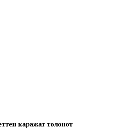
ттен каражат төлөнөт