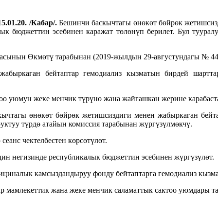
5.01.20.
/
Кабар
/
.
Бешинчи баскычтагы өнөкөт бөйрөк жетишсизд
лык бюджеттин эсебинен каражат төлөнүп берилет. Бул туура
асынын Өкмөтү тарабынан (2019-жылдын 29-августундагы № 441
абыркаган бейтаптар гемодиализ кызматын бирдей шарттар
оо уюмун жеке менчик түрүнө жана жайгашкан жерине карабаста
кычтагы өнөкөт бөйрөк жетишсиздиги менен жабыркаган бейтап
руктуу түрдө атайын комиссия тарабынан жүргүзүлмөкчү.
сеанс чектелбестен көрсөтүлөт.
ин негизинде республикалык бюджеттин эсебинен жүргүзүлөт.
иналык камсыздандыруу фонду бейтаптарга гемодиализ кызматы
ар мамлекеттик жана жеке менчик саламаттык сактоо уюмдары та