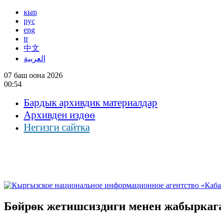
кыр
рус
eng
tr
中文
العربية
07 баш оона 2026
00:54
Бардык архивдик материалдар
Архивден издөө
Негизги сайтка
Бөйрөк жетишсиздиги менен жабыркага