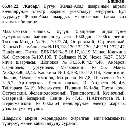
Бишкек,
05.04.22. /Кабар/.
Бүгүн Жалал-Абад шаарынын айрым
көчөлөрүндө электр жарыгы убактылуу өчүрүлөт. Бул
тууралуу Жалал-Абад шаардык мэриясынын басма сөз
кызматы билдирет.
Маалыматка ылайык, бүгүн, 5-апрелде оңдоп-түзөө
жумуштарына байланыштуу саат 10:00дөн 17:00гө чейин
Тоголок-Молдо №76а, 70,72,74, Островский, Стрнелковый,
Кыргыз Республикасы №116,118,120,122,120а,149,151,137,147,
Панфилов, Гоголь, ВЛКСМ №15,16,17,18,19, Манас, Кашкина
№8, Осмонов №107,105, Т. Байзаков №20, Чехов №27, СМУ
кичи шаарчасы, Шопоков №34,36,40,42,44,46, Акбаров,
Сарчибаев, Тургунбаев, Маяковский, №56, Манас
№36,38,40,42,44, Кашкина №1,3,108,110,112,114, Белинский,
Чкалов, Чехов, Осмонов, Матросов №7,8, Шевченко №3,
3а,5,7, Артилерская, Ленинградская, В. Андреев №4,6,
Тайгараев №19, Мурзакулов, Пушкин №148а, Пахта көчө,
Островский, Железнодорожный, Транспортный, Кузнечный,
Северный, Базарный, Ленин №47,43, Н.Айтматова №1,
Первомайский №60,62,64 көчөлөрүндө электр жарыгы
убактылуу өчүрүлөт.
Шаардык мэрия жарандардан жаралган ыңгайсыздыкты
түшүнүү менен кабыл алууну суранат.