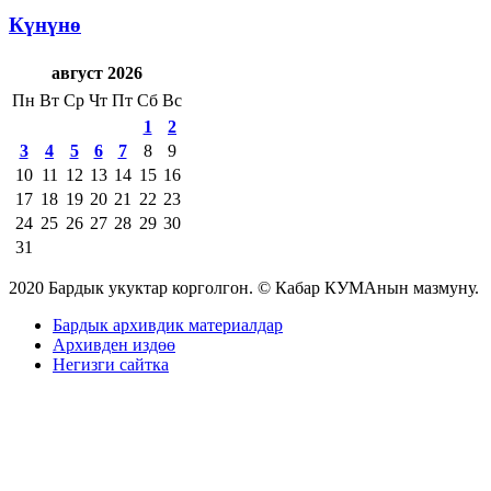
Күнүнө
август 2026
Пн
Вт
Ср
Чт
Пт
Сб
Вс
1
2
3
4
5
6
7
8
9
10
11
12
13
14
15
16
17
18
19
20
21
22
23
24
25
26
27
28
29
30
31
2020 Бардык укуктар корголгон. © Кабар КУМАнын мазмуну.
Бардык архивдик материалдар
Архивден издөө
Негизги сайтка