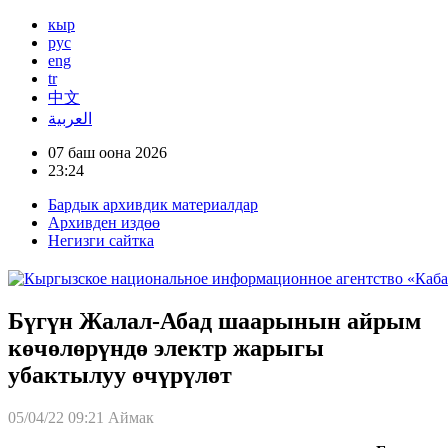
кыр
рус
eng
tr
中文
العربية
07 баш оона 2026
23:24
Бардык архивдик материалдар
Архивден издөө
Негизги сайтка
Бүгүн Жалал-Абад шаарынын айрым
көчөлөрүндө электр жарыгы
убактылуу өчүрүлөт
05/04/22 09:21
Аймак