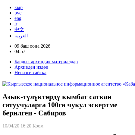
кыр
рус
eng
tr
中文
العربية
09 баш оона 2026
04:57
Бардык архивдик материалдар
Архивден издөө
Негизги сайтка
Азык-түлүктөрдү кымбат саткан
сатуучуларга 100гө чукул эскертме
берилген - Сабиров
10/04/20 16:20
Коом