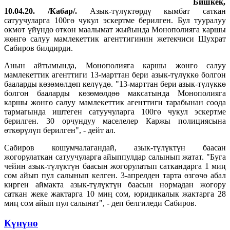
Бишкек,
10.04.20. /Кабар/.
Азык-түлүктөрдү кымбат саткан
сатуучуларга 100гө чукул эскертме берилген. Бул тууралуу
өкмөт үйүндө өткөн маалымат жыйында Монополияга каршы
жөнгө салуу мамлекеттик агенттигинин жетекчиси Шухрат
Сабиров билдирди.
Анын айтымында, Монополияга каршы жөнгө салуу
мамлекеттик агенттиги 13-марттан бери азык-түлүккө болгон
бааларды көзөмөлдөп келүүдө. "13-марттан бери азык-түлүккө
болгон бааларды көзөмөлдөө максатында Монополияга
каршы жөнгө салуу мамлекеттик агенттиги тарабынан соода
тармагында иштеген сатуучуларга 100гө чукул эскертме
берилген. 30 орчундуу маселелер Каржы полициясына
өткөрүлүп берилген", - дейт ал.
Сабиров кошумчалагандай, азык-түлүктүн баасан
жогорулаткан сатуучуларга айыппулдар салынып жатат. "Буга
чейин азык-түлүктүн баасын жогорулатып саткандарга 1 миң
сом айып пул салынып келген. 3-апрелден тарта өзгөчө абал
кирген аймакта азык-түлүктүн баасын нормадан жогору
саткан жеке жактарга 10 миң сом, юридикалык жактарга 28
миң сом айып пул салынат", - деп белгиледи Сабиров.
Күнүнө