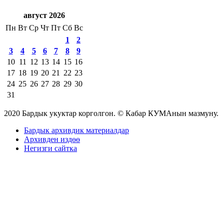
август 2026
Пн
Вт
Ср
Чт
Пт
Сб
Вс
1
2
3
4
5
6
7
8
9
10
11
12
13
14
15
16
17
18
19
20
21
22
23
24
25
26
27
28
29
30
31
2020 Бардык укуктар корголгон. © Кабар КУМАнын мазмуну.
Бардык архивдик материалдар
Архивден издөө
Негизги сайтка