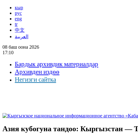
кыр
рус
eng
tr
中文
العربية
08 баш оона 2026
17:10
Бардык архивдик материалдар
Архивден издөө
Негизги сайтка
Азия кубогуна тандоо: Кыргызстан — 