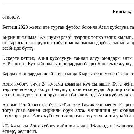
Бишкек, 1
өткөрдү.
Беттеш 2023-жылы өтө турган футбол боюнча Азия кубогуна т
Биринчи таймда "Ак шумкарлар" дээрлик топко ээлик кылып,
оң тараптан көтөрүлгөн тобу атаандашынын дарбазасынын алд
эсебинде бүттү.
Эскерте кетсек, Азия кубогунун тандап алуу оюндары алты
жайгашкан. Бул тайпадагы оюндардын баары Бишкекте жүрдү.
Бардык оюндардын жыйынтыгында Кыргызстан менен Тажикста
Азия кубогу үчүн 24 курама команда күч сынашат. Буга чейи
төрттөн команда болуп бөлүшүп, оюн өткөрүүдө. Ар бир тай
алат. Ошондо экинчи орун алган бир команда Азия кубогуна 
Ал эми F тайпасында буга чейин эле Тажикстан менен Кыргы
тогуз упай менен биринчи орун алса, Филиппин үч оюнда
шумкарларга” Азия кубогуна жолдомо алуу үчүн алты упай ган
2023-жылкы Азия кубогу кийинки жылы 16-июндан 16-июлга 
өтөөрү белгисиз.