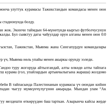
юнча улуттук курамасы Тажикстандын командасы менен оюн
 стадионунда болду.
ган жок. Экинчи таймдын 64-мүнөтүндө кыргыз футболчусунун
алды. Бул сыяктуу дагы чабуулдар орун алганы менен оюн 0:0
гызстан, Тажикстан, Мьянма жана Сингапурдун командалары
 үч, Мьянма нөль упайы менен акыркы орунду ээледи.
Тандоо туру жогоруда айтылгандай, алты өлкөдө алты тайпага
беш курама (гол, упайлардын артыкчылыгына жараша) жолдомо
Себеби B тайпасында Палестинанын курамасы үч оюндан кийин
айпадан чыгуу мүмкүнчүлүгүнөн ажырады. Мындан улам “Ак
уу мелдешти өткөрүүдөн баш тарткан. Азырынча кайсы жерде