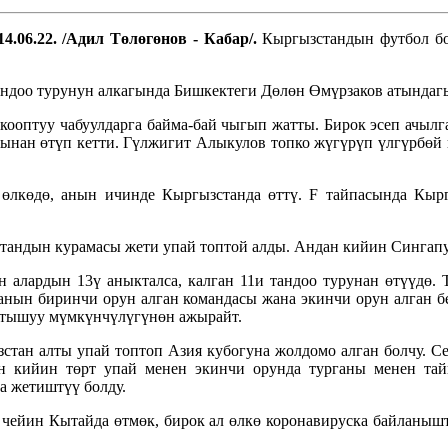
4.06.22. /Адил Төлөгөнов - Кабар/.
Кыргызстандын футбол бо
андоо турунун алкагында Бишкектеги Дөлөн Өмүрзаков атындагы
 кооптуу чабуулдарга байма-бай чыгып жатты. Бирок эсеп ачыл
ынан өтүп кетти. Гүлжигит Алыкулов топко жүгүрүп үлгүрбөй к
 өлкөдө, анын ичинде Кыргызстанда өттү. F тайпасында Кыр
ндын курамасы жети упай топтой алды. Андан кийин Сингапур
н алардын 13ү аныкталса, калган 11и тандоо турунан өтүүдө. 
панын биринчи орун алган командасы жана экинчи орун алган 
катышуу мүмкүнчүлүгүнөн ажырайт.
зстан алты упай топтоп Азия кубогуна жолдомо алган болчу. 
н кийин төрт упай менен экинчи орунда турганы менен т
а жетиштүү болду.
чейин Кытайда өтмөк, бирок ал өлкө коронавируска байланышт