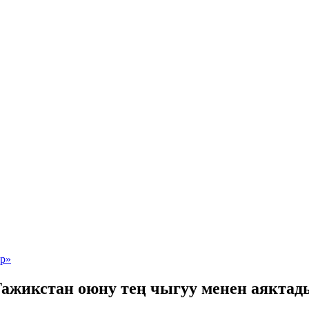
Тажикстан оюну тең чыгуу менен аяктад