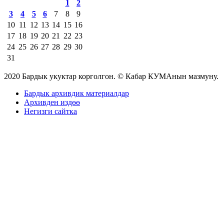
1
2
3
4
5
6
7
8
9
10
11
12
13
14
15
16
17
18
19
20
21
22
23
24
25
26
27
28
29
30
31
2020 Бардык укуктар корголгон. © Кабар КУМАнын мазмуну.
Бардык архивдик материалдар
Архивден издөө
Негизги сайтка