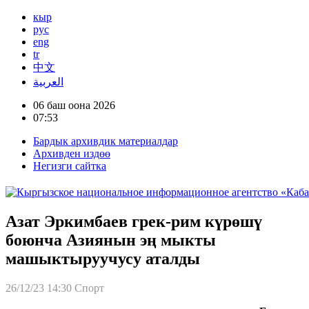
кыр
рус
eng
tr
中文
العربية
06 баш оона 2026
07:53
Бардык архивдик материалдар
Архивден издөө
Негизги сайтка
Азат Эркимбаев грек-рим күрөшү
боюнча Азиянын эң мыкты
машыктыруучусу аталды
26/12/23 14:30
Спорт