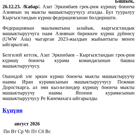
Бишкек,
26.12.23. /Кабар/.
Азат Эркимбаев грек-рим күрөшү боюнча
Азиянын эң мыкты машыктыруучусу аталды. Бул тууралуу
Кыргызстандын күрөш федерациясынан билдиришти.
Федерациянын маалыматына ылайык, кыргызстандык
машыктыруучуга наам Азиянын бириккен күрөш дүйнөсү
(UWW Asia) чыгарган 2023-жылдын жыйынтыгы менен
ыйгарылган.
Белгилей кетсек, Азат Эркинбаев - Кыргызстандын грек-рим
күрөшү боюнча курама командасынын башкы
машыктыруучусу.
Ошондой эле эркин күрөш боюнча мыкты машыктыруучу
наамы Иран курамасынын машыктыруучусу Пежман
Доросткарга, ал эми кыз-келиндер күрөшү боюнча мыкты
машыктыруучу наамы Япония курамасынын
машыктыруучусу Ре Канемахага ыйгарылды.
Күнүнө
август 2026
Пн
Вт
Ср
Чт
Пт
Сб
Вс