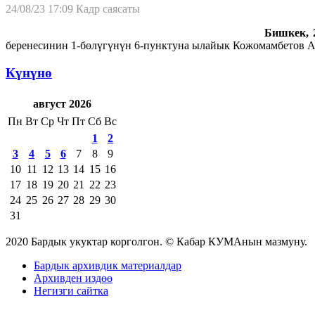
24/08/23 17:09
Кадр саясаты
Бишкек, 2
беренесинин 1-бөлүгүнүн 6-пунктуна ылайык Кожомамбетов 
Күнүнө
август 2026
Пн
Вт
Ср
Чт
Пт
Сб
Вс
1
2
3
4
5
6
7
8
9
10
11
12
13
14
15
16
17
18
19
20
21
22
23
24
25
26
27
28
29
30
31
2020 Бардык укуктар корголгон. © Кабар КУМАнын мазмуну.
Бардык архивдик материалдар
Архивден издөө
Негизги сайтка