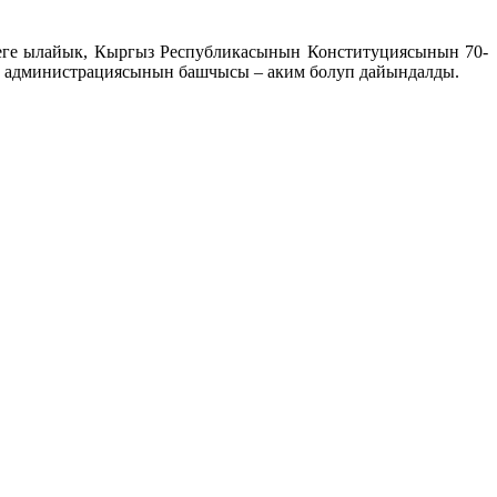
еге ылайык, Кыргыз Республикасынын Конституциясынын 70-
к администрациясынын башчысы – аким болуп дайындалды.