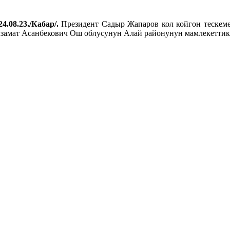
4.08.23./Кабар/.
Президент Садыр Жапаров кол койгон тескем
Азамат Асанбекович Ош облусунун Алай районунун мамлекетти