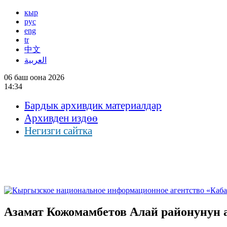
кыр
рус
eng
tr
中文
العربية
06 баш оона 2026
14:34
Бардык архивдик материалдар
Архивден издөө
Негизги сайтка
Азамат Кожомамбетов Алай районунун