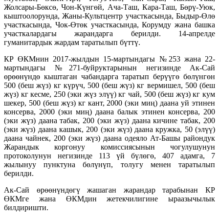
Жолсары-Бөксө, Чон-Күнгөй, Ача-Таш, Кара-Таш, Бөрү-Уюк,
кыштоолорунда, Жаны-Культцентр участкасында, Быдыр-Өлө
участкасында, Чок-Өтөк участкасында, Корумду жана башка
участкалардагы жарандарга берилди. 14-апрелде
гуманитардык жардам таратылып бүттү.
КР ӨКМнин 2017-жылдын 15-мартындагы №253 жана 22-
мартындагы №271-буйруктарынын негизинде Ак-Сай
өрөөнүндө кыштаган чабандарга таратып берүүгө бөлүнгөн
500 (беш жүз) кг күрүч, 500 (беш жүз) кг вермишел, 500 (беш
жүз) кг кесме, 250 (эки жүз элүү) кг чай, 500 (беш жүз) кг кум
шекер, 500 (беш жүз) кг кант, 2000 (эки миң) даана уй этинен
консерва, 2000 (эки миң) даана балык этинен консерва, 200
(эки жүз) даана табак, 200 (эки жүз) даана кичине табак, 200
(эки жүз) даана кашык, 200 (эки жүз) даана кружка, 50 (элүү)
даана чайнек, 200 (эки жүз) даана одеяло Ат-Башы райондук
Жарандык коргонуу комиссиясынын чогулушунун
протоколунун негизинде 113 үй бүлөгө, 407 адамга, 7
жылынуу пунктуна бөлүнүп, толугу менен таратылып
берилди.
Ак-Сай өрөөнүндөгү жашаган жарандар тарабынан КР
ӨКМге жана ӨКМдин жетекчилигине ыраазычылык
билдиришти.