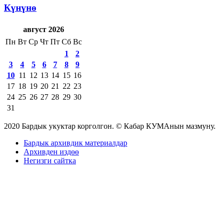
Күнүнө
август 2026
Пн
Вт
Ср
Чт
Пт
Сб
Вс
1
2
3
4
5
6
7
8
9
10
11
12
13
14
15
16
17
18
19
20
21
22
23
24
25
26
27
28
29
30
31
2020 Бардык укуктар корголгон. © Кабар КУМАнын мазмуну.
Бардык архивдик материалдар
Архивден издөө
Негизги сайтка