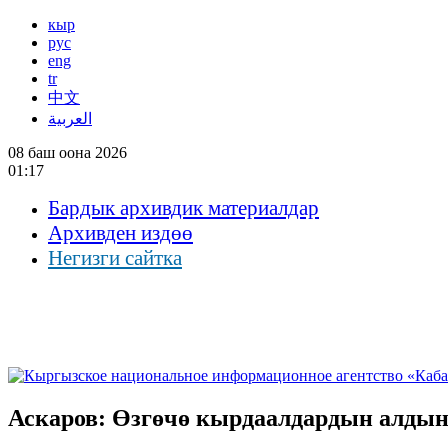
кыр
рус
eng
tr
中文
العربية
08 баш оона 2026
01:17
Бардык архивдик материалдар
Архивден издөө
Негизги сайтка
Аскаров: Өзгөчө кырдаалдардын алдын