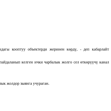
дагы кооптуу объектерди жеринен көрдү, - деп кабарлайт
айдаланып келген ички чарбалык жолго сел өткөрүүчү канал
лык жолдор зыянга учураган.