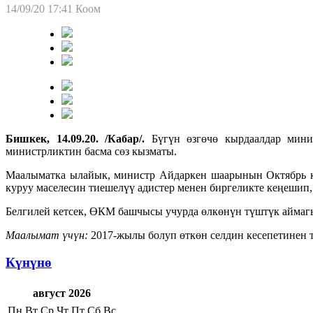
14/09/20 17:41
Коом
Бишкек, 14.09.20. /Кабар/.
Бүгүн өзгөчө кырдаалдар минис
министрликтин басма сөз кызматы.
Маалыматка ылайык, министр Айдаркен шаарынын Октябрь кө
куруу маселесин тиешелүү адистер менен биргеликте кеңешип,
Белгилей кетсек, ӨКМ башчысы учурда өлкөнүн түштүк аймаг
Маалымат үчүн:
2017-жылы болуп өткөн селдин кесепетинен т
Күнүнө
август 2026
Пн
Вт
Ср
Чт
Пт
Сб
Вс