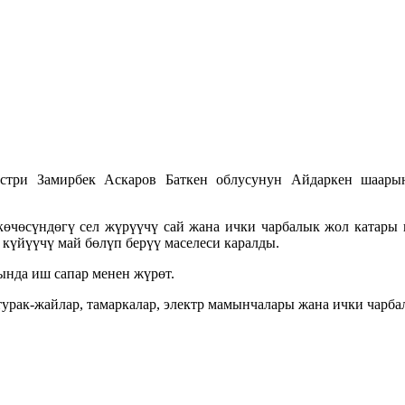
три Замирбек Аскаров Баткен облусунун Айдаркен шаарын
чөсүндөгү сел жүрүүчү сай жана ички чарбалык жол катары п
 күйүүчү май бөлүп берүү маселеси каралды.
ында иш сапар менен жүрөт.
урак-жайлар, тамаркалар, электр мамынчалары жана ички чарба