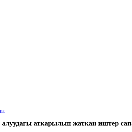
 алуудагы аткарылып жаткан иштер сап