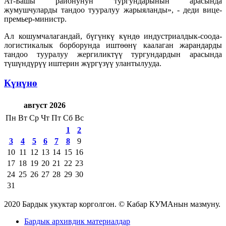
Ат-Башы районунун тургундарынын арасында
жумушчуларды тандоо тууралуу жарыяланды», - деди вице-
премьер-министр.
Ал кошумчалагандай, бүгүнкү күндө индустриалдык-соода-
логистикалык борборунда иштөөнү каалаган жарандарды
тандоо тууралуу жергиликтүү тургундардын арасында
түшүндүрүү иштерин жүргүзүү улантылууда.
Күнүнө
август 2026
Пн
Вт
Ср
Чт
Пт
Сб
Вс
1
2
3
4
5
6
7
8
9
10
11
12
13
14
15
16
17
18
19
20
21
22
23
24
25
26
27
28
29
30
31
2020 Бардык укуктар корголгон. © Кабар КУМАнын мазмуну.
Бардык архивдик материалдар