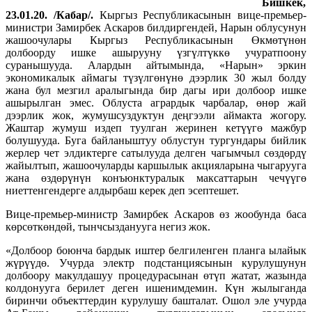
Бишкек,
23.01.20. /Кабар/.
Кыргыз Республикасынын вице-премьер-
министри Замирбек Аскаров билдиргендей, Нарын облусунун
жашоочулары Кыргыз Республикасынын Өкмөтүнөн
долбоорду ишке ашырууну үзгүлтүккө учуратпоону
суранышууда. Алардын айтымында, «Нарын» эркин
экономикалык аймагы түзүлгөнүнө дээрлик 30 жыл болду
жана бул мезгил аралыгында бир дагы ири долбоор ишке
ашырылган эмес. Облуста агрардык чарбалар, өнөр жай
дээрлик жок, жумушсуздуктун деңгээли аймакта жогору.
Жаштар жумуш издеп туулган жеринен кетүүгө мажбур
болушууда. Буга байланыштуу облустун тургундары бийлик
жерлер чет элдиктерге сатылууда делген чагымчыл сөздөрдү
жайылтып, жашоочуларды каршылык акцияларына чыгарууга
жана өздөрүнүн конъюнктуралык максаттарын чечүүгө
ниеттенгендерге алдырбаш керек деп эсептешет.
Вице-премьер-министр Замирбек Аскаров өз жообунда баса
көрсөткөндөй, тынчсызданууга негиз жок.
«Долбоор боюнча бардык иштер белгиленген планга ылайык
жүрүүдө. Учурда электр подстанциясынын курулушунун
долбоору макулдашуу процедурасынан өтүп жатат, жазында
колдонууга берилет деген ишенимдемин. Күн жылыганда
биринчи объекттердин курулушу башталат. Ошол эле учурда