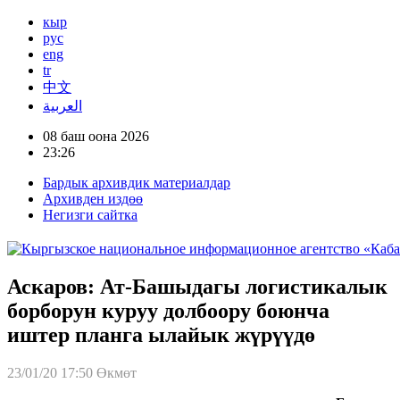
кыр
рус
eng
tr
中文
العربية
08 баш оона 2026
23:26
Бардык архивдик материалдар
Архивден издөө
Негизги сайтка
Аскаров: Ат-Башыдагы логистикалык
борборун куруу долбоору боюнча
иштер планга ылайык жүрүүдө
23/01/20 17:50
Өкмөт