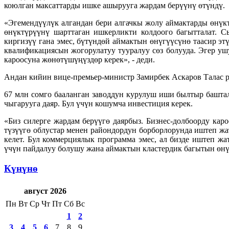
коюлган максаттарды ишке ашырууга жардам берүүнү өтүндү.
«Эгемендүүлүк алгандан бери алгачкы жолу аймактарды өнүк
өнүктүрүүнү шарттаган ишкерликти колдоого багытталат. С
киргизүү гана эмес, бүтүндөй аймактын өнүгүүсүнө таасир 
квалификациясын жогорулатуу тууралуу сөз болууда. Эгер уш
кароосуна жөнөтүшүңүздөр керек», - деди.
Андан кийин вице-премьер-министр Замирбек Аскаров Талас
67 млн сомго бааланган заводдун курулуш иши былтыр башта
чыгарууга даяр. Бул үчүн кошумча инвестиция керек.
«Биз силерге жардам берүүгө даярбыз. Бизнес-долбоорду каро
түзүүгө облустар менен райондордун борборлорунда иштеп жа
келет. Бул коммерциялык программа эмес, ал бизде иштеп ж
үчүн пайдалуу болушу жана аймактын кластердик багытын өнүк
Күнүнө
август 2026
Пн
Вт
Ср
Чт
Пт
Сб
Вс
1
2
3
4
5
6
7
8
9