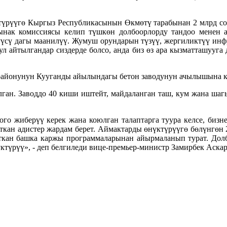
түрүүгө Кыргыз Республикасынын Өкмөтү тарабынан 2 млрд со
ынак комиссиясы келип түшкөн долбоорлорду тандоо менен ал
этүүсү дагы маанилүү. Жумуш орундарын түзүү, жергиликтүү 
ул айтылгандар сиздерде болсо, анда биз өз ара кызматташууга
 районунун Кууганды айылындагы бетон заводунун ачылышына 
лган. Заводдо 40 киши иштейт, майдаланган таш, кум жана ша
ого жиберүү керек жана коюлган талаптарга туура келсе, бизн
ткан адистер жардам берет. Аймактарды өнүктүрүүгө бөлүнгөн
аткан башка каржы программаларынан айырмаланып турат. Долб
түрүү», - деп белгиледи вице-премьер-министр Замирбек Аскар