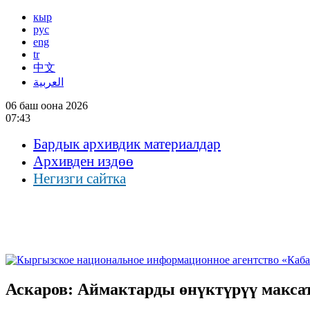
кыр
рус
eng
tr
中文
العربية
06 баш оона 2026
07:43
Бардык архивдик материалдар
Архивден издөө
Негизги сайтка
Аскаров: Аймактарды өнүктүрүү макса