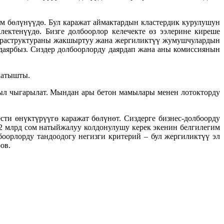
м бөлүнүүдө. Бул каражат аймактардын кластердик курулушун
ектенүүдө. Бизге долбоорлор келечекте өз ээлерине киреше
инфраструктураны жакшыртуу жана жергиликтүү жумушчулардын
 даярбыз. Сиздер долбоорлорду даярдап жана аны комиссиянын
катышты.
гыл чыгарылат. Мындан ары бетон мамылары менен лотокторду
ести өнүктүрүүгө каражат бөлүнөт. Сиздерге бизнес-долбоорду
 2 млрд сом натыйжалуу колдонулушу керек экенин белгилегим
оорлорду тандоодогу негизги критерий – бул жергиликтүү эл
ов.