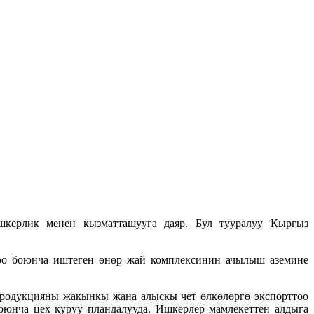
шкерлик менен кызматташууга даяр. Бул тууралуу Кыргыз
лоо боюнча иштеген өнөр жай комплексинин ачылыш аземине
 продукцияны жакынкы жана алыскы чет өлкөлөргө экспорттоо
юнча цех куруу пландалууда. Ишкерлер мамлекеттен алдыга