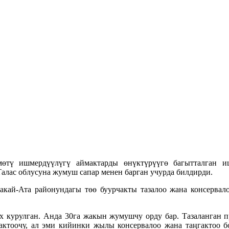
өтү ишмердүүлүгү аймактарды өнүктүрүүгө багытталган и
лас облусуна жумуш сапар менен барган учурда билдирди.
акай-Ата районундагы төө буурчакты тазалоо жана консерва
ех курулган. Анда 30га жакын жумушчу орду бар. Тазаланган
тоочу, ал эми кийинки жылы консервалоо жана таңгактоо бо