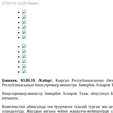
03/09/19 14:28
Өкмөт
Бишкек, 03.09.19. /Кабар/.
Кыргыз Республикасынын Өкм
Республикасынын вице-премьер-министри Замирбек Аскаров Та
Вице-премьер-министр Замирбек Аскаров Талас облусунун Б
катышты.
Комплекстин аймагында төө буурчакты тазалай турган эки ц
пландалууда. Жылдын аягына чейин жашылча-жемиштерди сак