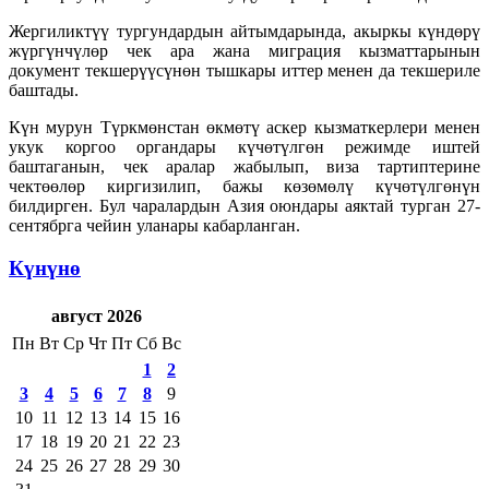
Жергиликтүү тургундардын айтымдарында, акыркы күндөрү
жүргүнчүлөр чек ара жана миграция кызматтарынын
документ текшерүүсүнөн тышкары иттер менен да текшериле
баштады.
Күн мурун Түркмөнстан өкмөтү аскер кызматкерлери менен
укук коргоо органдары күчөтүлгөн режимде иштей
баштаганын, чек аралар жабылып, виза тартиптерине
чектөөлөр киргизилип, бажы көзөмөлү күчөтүлгөнүн
билдирген. Бул чаралардын Азия оюндары аяктай турган 27-
сентябрга чейин уланары кабарланган.
Күнүнө
август 2026
Пн
Вт
Ср
Чт
Пт
Сб
Вс
1
2
3
4
5
6
7
8
9
10
11
12
13
14
15
16
17
18
19
20
21
22
23
24
25
26
27
28
29
30