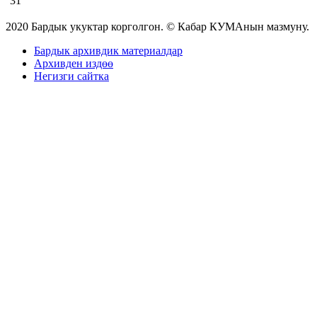
31
2020 Бардык укуктар корголгон. © Кабар КУМАнын мазмуну.
Бардык архивдик материалдар
Архивден издөө
Негизги сайтка