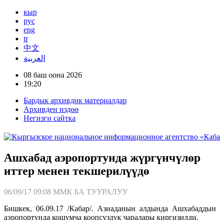
кыр
рус
eng
tr
中文
العربية
08 баш оона 2026
19:20
Бардык архивдик материалдар
Архивден издөө
Негизги сайтка
Ашхабад аэропортунда жүргүнчүлөр
иттер менен текшерилүүдө
06/09/17 09:08
ММК БА ТУУРАЛУУ
Бишкек, 06.09.17 /Кабар/. Азиаданын алдында Ашхабаддын
аэропортунда кошумча коопсуздук чаралары киргизилди.