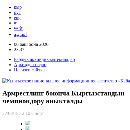
кыр
рус
eng
tr
中文
العربية
06 баш оона 2026
23:37
Бардык архивдик материалдар
Архивден издөө
Негизги сайтка
Армрестлинг боюнча Кыргызстандын
чемпиондору аныкталды
27/03/18 12:10
Спорт