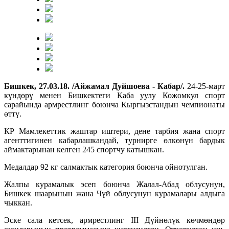
Бишкек, 27.03.18. /Айжамал Дуйшоева - Кабар/.
24-25-март
күндөрү менен Бишкектеги Каба уулу Кожомкул спорт
сарайында армрестлинг боюнча Кыргызстандын чемпионаты
өттү.
КР Мамлекеттик жаштар иштери, дене тарбия жана спорт
агенттигинен кабарлашкандай, турнирге өлкөнүн бардык
аймактарынан келген 245 спортчу катышкан.
Медалдар 92 кг салмактык категория боюнча ойнотулган.
Жалпы курамалык эсеп боюнча Жалал-Абад облусунун,
Бишкек шаарынын жана Чүй облусунун курамалары алдыга
чыккан.
Эске сала кетсек, армрестлинг III Дүйнөлүк көчмөндөр