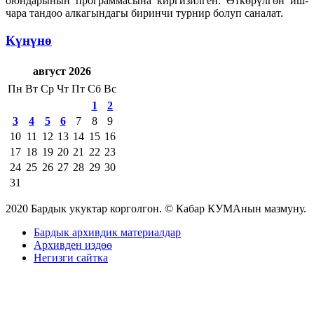
оюндарынын программасына киргизилген. Өткөрүлгөн иш-
чара тандоо алкагындагы биринчи турнир болуп саналат.
Күнүнө
август 2026
Пн
Вт
Ср
Чт
Пт
Сб
Вс
1
2
3
4
5
6
7
8
9
10
11
12
13
14
15
16
17
18
19
20
21
22
23
24
25
26
27
28
29
30
31
2020 Бардык укуктар корголгон. © Кабар КУМАнын мазмуну.
Бардык архивдик материалдар
Архивден издөө
Негизги сайтка