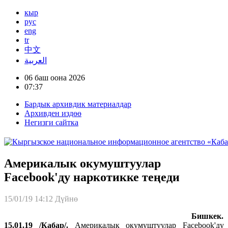
кыр
рус
eng
tr
中文
العربية
06 баш оона 2026
07:37
Бардык архивдик материалдар
Архивден издөө
Негизги сайтка
Америкалык окумуштуулар
Facebook'ду наркотикке теңеди
15/01/19 14:12
Дүйнө
Бишкек.
15.01.19 /Кабар/.
Америкалык окумуштуулар Facebook'ду