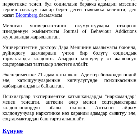
наркотикке теңеп, бул социалдык баракча адамдын мээсине
героин сыяктуу таасир берет деген тыянакка келишти, деп
жазат
Bloomberg
басылмасы.
Мичиган университетинин окумуштуулары өткөргөн
изилдөөнүн жыйынтыгы Journal of Behaviour Addictions
журналында жарыяланган.
Университеттин доктору Дара Мешинин маалыматы боюнча,
дүйнөдөгү адамдардын үчтөн бир бөлүгү социалдык
тармактарды колдонот. Алардын көпчүлүгү өз жашоосун
соцтармаксыз таптакыр элестете албайт.
Экспериментке 71 адам катышкан. Адистер болжолдогондой
эле, катышуучуларынын көпчүлүгүндө психикасынын
жабыркагандыгы байкалган.
Психиатрлар экспериментке катышкандарды "наркомандар"
менен теңешти, анткени алар менен соцтармактарды
колдонгондордун абалы окшош. Анткени айрым
колдонуучулар наркотикке көз каранды адамдар сыяктуу эле,
соцтармактардан баш тарта алышпайт.
Күнүнө