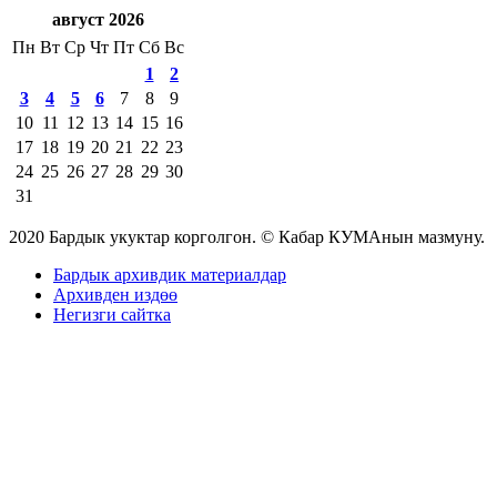
август 2026
Пн
Вт
Ср
Чт
Пт
Сб
Вс
1
2
3
4
5
6
7
8
9
10
11
12
13
14
15
16
17
18
19
20
21
22
23
24
25
26
27
28
29
30
31
2020 Бардык укуктар корголгон. © Кабар КУМАнын мазмуну.
Бардык архивдик материалдар
Архивден издөө
Негизги сайтка