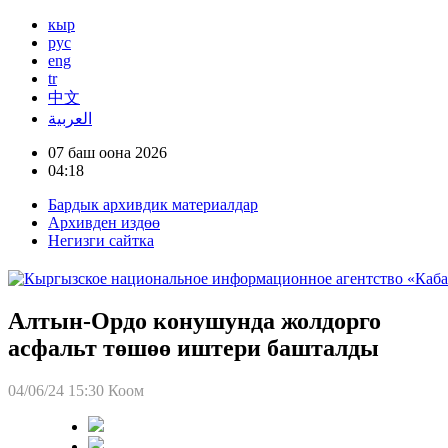
кыр
рус
eng
tr
中文
العربية
07 баш оона 2026
04:18
Бардык архивдик материалдар
Архивден издөө
Негизги сайтка
Алтын-Ордо конушунда жолдорго
асфальт төшөө иштери башталды
04/06/24 15:30
Коом