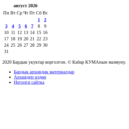
август 2026
Пн
Вт
Ср
Чт
Пт
Сб
Вс
1
2
3
4
5
6
7
8
9
10
11
12
13
14
15
16
17
18
19
20
21
22
23
24
25
26
27
28
29
30
31
2020 Бардык укуктар корголгон. © Кабар КУМАнын мазмуну.
Бардык архивдик материалдар
Архивден издөө
Негизги сайтка