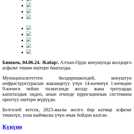
Бишкек, 04.06.24. /Кабар/.
Алтын-Ордо конушунда жолдорго
асфальт төшөө иштери башталды.
Муниципалитеттен билдиришкендей, конуштун
инфраструктурасын жакшыртуу үчүн 14-көчөнүн 1-көчөдөн
9-көчөгө чейин тилкесинде жолду жана тротуарды
капиталдык оңдоо, анын ичинде ирригациялык системаны
орнотуу иштери жүрүүдө.
Белгилей кетсек, 2023-жылы жолго бир катмар асфальт
төшөлүп, унаа кыймылы үчүн ачык бойдон калган.
Күнүнө