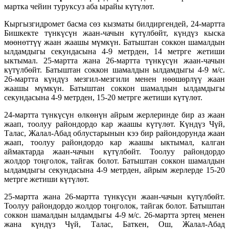
мартка чейин туруксуз аба ырайы күтүлөт.
Кыргызгидромет басма сөз кызматы билдиргендей, 24-мартта
Бишкекте түнкүсүн жаан-чачын күтүлбөйт, күндүз кыска
мөөнөттүү жаан жаашы мүмкүн. Батыштан соккон шамалдын
ылдамдыгы секундасына 4-9 метрден, 14 метрге жетиши
ыктымал. 25-мартта жана 26-мартта түнкүсүн жаан-чачын
күтүлбөйт. Батыштан соккон шамалдын ылдамдыгы 4-9 м/с.
26-мартта күндүз мезгил-мезгили менен нөөшөрлүү жаан
жаашы мүмкүн. Батыштан соккон шамалдын ылдамдыгы
секундасына 4-9 метрден, 15-20 метрге жетиши күтүлөт.
24-мартта түнкүсүн өлкөнүн айрым жерлеринде бир аз жаан
жаап, тоолуу райондордо кар жаашы күтүлөт. Күндүз Чүй,
Талас, Жалал-Абад облустарынын кээ бир райондорунда жаан
жаап, тоолуу райондордо кар жаашы ыктымал, калган
аймактарда жаан-чачын күтүлбөйт. Тоолуу райондордо
жолдор тоңголок, тайгак болот. Батыштан соккон шамалдын
ылдамдыгы секундасына 4-9 метрден, айрым жерлерде 15-20
метрге жетиши күтүлөт.
25-мартта жана 26-мартта түнкүсүн жаан-чачын күтүлбөйт.
Тоолуу райондордо жолдор тоңголок, тайгак болот. Батыштан
соккон шамалдын ылдамдыгы 4-9 м/с. 26-мартта эртең менен
жана күндүз Чүй, Талас, Баткен, Ош, Жалал-Абад