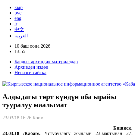
кыр
рус
eng
tr
中文
العربية
10 баш оона 2026
13:55
Бардык архивдик материалдар
Архивден издөө
Негизги сайтка
Алдыдагы төрт күндүн аба ырайы
тууралуу маалымат
23/03/18 16:26
Коом
Бишкек,
23.03.18 /Кабар/.
Үстүбүздөгү жылдын 23-мартынан 27-