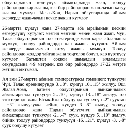
облустарынын көпчүлүк аймактарында жаан, тоолуу
райондордо кар жаашы, кээ бир райондордо жаан-чачын катуу
жаашы мүмкүн. Ысык-Көл, Нарын облустарында айрым
жерлерде жаан-чачын кечке жакын күтүлөт.
26-мартта күндүз жана 27-мартта аба ырайынын кескин
өзгөрүлүшү күтүлөт: мезгил-мезгили менен жаан жаап, Чүй,
Талас облустарынын тоо этектеринде жаан карга айланышы
мүмкүн, тоолуу райондордо кар жаашы күтүлөт. Айрым
жерлерде жаан-чачын катуу жаашы мүмкүн. Тоолуу
райондордо жолдор тайгак жана тоңголок болуп, кар күрткүсү
күтүлөт. Батыштан соккон шамалдын ылдамдыгы
секундасына 4-9 метрден, кээ бир райондордо 17-22 метрге
жетиши ыктымал.
Ал эми 27-мартта абанын температурасы төмөндөп: түнкүсүн
Чүй, Талас өрөөндөрүндө 3…8°, күндүз 10…15° жылуу, Ош,
Жалал-Абад, Баткен облустарынын дыйканчылык
аймактарында түнкүсүн 5…10°, күндүз 13…18° жылуу, тоо
этектеринде жана Ысык-Көл ойдуңунда түнкүсүн -2° сууктан
…+3° жылуулукка чейин, күндүз 3…8° жылуу, тоолуу
райондордо жана Нарын облусунун дыйканчылык
аймактарында түнкүсүн -2…-7° суук, күндүз 5…10° жылуу,
бийик тоолуу райондордо түнкүсүн -16…21°, күндүз -3…-8°
суук болушу күтүлөт.