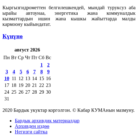
Кыргызгидрометтен белгилешкендей, мындай туруксуз аба
ырайы автоунаа, энергетика жана коммуналдык
кызматтардын ишин жана кышкы жайыттарда малды
кармоону кыйындатат.
Күнүнө
август 2026
Пн
Вт
Ср
Чт
Пт
Сб
Вс
1
2
3
4
5
6
7
8
9
10
11
12
13
14
15
16
17
18
19
20
21
22
23
24
25
26
27
28
29
30
31
2020 Бардык укуктар корголгон. © Кабар КУМАнын мазмуну.
Бардык архивдик материалдар
Архивден издөө
Негизги сайтка