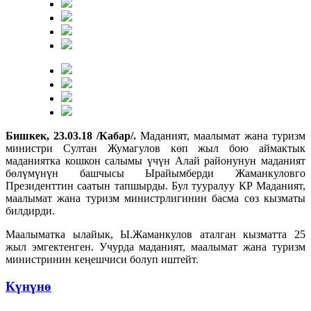
Бишкек, 23.03.18 /Кабар/.
Маданият, маалымат жана туризм
министри Султан Жумагулов көп жыл бою аймактык
маданиятка кошкон салымы үчүн Алай районунун маданият
бөлүмүнүн башчысы Ырайымберди Жаманкуловго
Президенттин саатын тапшырды. Бул тууралуу КР Маданият,
маалымат жана туризм министрлигинин басма сөз кызматы
билдирди.
Маалыматка ылайык, Ы.Жаманкулов аталган кызматта 25
жыл эмгектенген. Учурда маданият, маалымат жана туризм
министринин кеңешчиси болуп иштейт.
Күнүнө