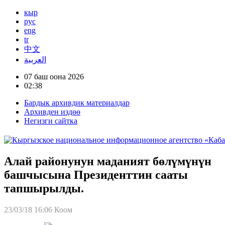
кыр
рус
eng
tr
中文
العربية
07 баш оона 2026
02:38
Бардык архивдик материалдар
Архивден издөө
Негизги сайтка
Алай районунун маданият бөлүмүнүн
башчысына Президенттин сааты
тапшырылды.
23/03/18 16:06
Коом