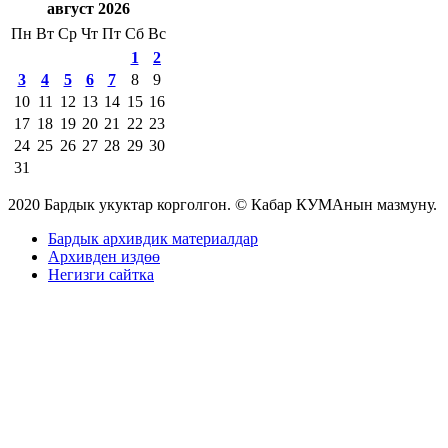
август 2026
Пн
Вт
Ср
Чт
Пт
Сб
Вс
1
2
3
4
5
6
7
8
9
10
11
12
13
14
15
16
17
18
19
20
21
22
23
24
25
26
27
28
29
30
31
2020 Бардык укуктар корголгон. © Кабар КУМАнын мазмуну.
Бардык архивдик материалдар
Архивден издөө
Негизги сайтка