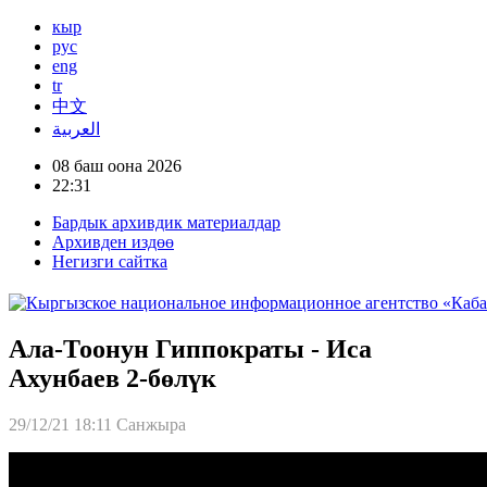
кыр
рус
eng
tr
中文
العربية
08 баш оона 2026
22:31
Бардык архивдик материалдар
Архивден издөө
Негизги сайтка
Ала-Тоонун Гиппократы - Иса
Ахунбаев 2-бөлүк
29/12/21 18:11
Санжыра