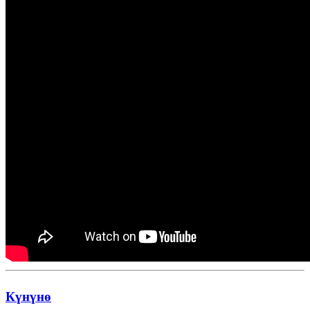
Күнүнө