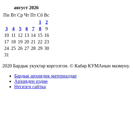
август 2026
Пн
Вт
Ср
Чт
Пт
Сб
Вс
1
2
3
4
5
6
7
8
9
10
11
12
13
14
15
16
17
18
19
20
21
22
23
24
25
26
27
28
29
30
31
2020 Бардык укуктар корголгон. © Кабар КУМАнын мазмуну.
Бардык архивдик материалдар
Архивден издөө
Негизги сайтка