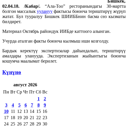
Бишкек,
02.04.18. /Кабар/.
“Ала-Тоо” ресторанындагы 30-мартта
болгон массалык
уулануу
фактысы боюнча териштирүү жүрүп
жатат. Бул тууралуу Бишкек ШИИББнин басма сөз кызматы
билдирет.
Материал Октябрь райондук ИИБде каттоого алынган.
Учурда аталган факты боюнча кылмыш иши козголду.
Бардык керектүү экспертизалар дайындалып, териштирүү
амалдары уланууда. Экспертизанын жыйынтыгы боюнча
кошумча маалымат берилет.
Күнүнө
август 2026
Пн
Вт
Ср
Чт
Пт
Сб
Вс
1
2
3
4
5
6
7
8
9
10
11
12
13
14
15
16
17
18
19
20
21
22
23
24
25
26
27
28
29
30