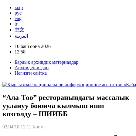
кыр
рус
eng
tr
中文
العربية
10 баш оона 2026
12:58
Бардык архивдик материалдар
Архивден издөө
Негизги сайтка
“Ала-Тоо” ресторанындагы массалык
уулануу боюнча кылмыш иши
козголду – ШИИББ
02/04/18 12:11
Коом