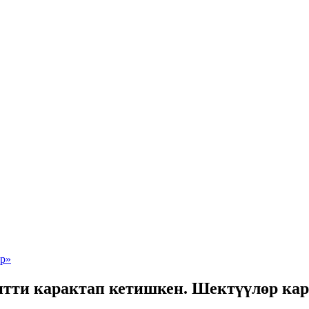
итти карактап кетишкен. Шектүүлөр ка