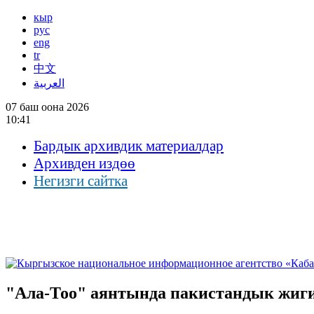
кыр
рус
eng
tr
中文
العربية
07 баш оона 2026
10:41
Бардык архивдик материалдар
Архивден издөө
Негизги сайтка
"Ала-Тоо" аянтында пакистандык жиг