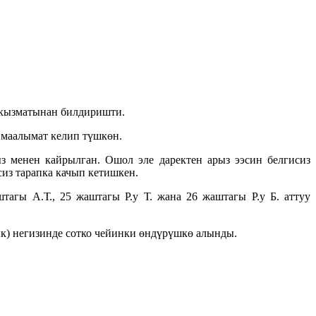
 кызматынан билдиришти.
 маалымат келип түшкөн.
 менен кайрылган. Ошол эле даректен арыз ээсин белгисиз
из тарапка качып кетишкен.
агы А.Т., 25 жаштагы Р.у Т. жана 26 жаштагы Р.у Б. аттуу
) негизинде сотко чейинки өндүрүшкө алынды.