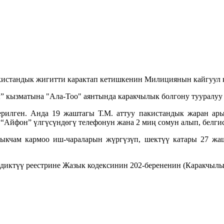
кистандык жигитти карактап кетишкенин Милициянын кайгуул
2” кызматына "Ала-Тоо" аянтында каракчылык болгону тууралуу
илген. Анда 19 жаштагы Т.М. аттуу пакистандык жаран арыз
“Айфон” үлгүсүндөгү телефонун жана 2 миң сомун алып, белгис
кчам кармоо иш-чараларын жүргүзүп, шектүү катары 27 жашт
ктүү реестрине Жазык кодексинин 202-берененин (Каракчылык