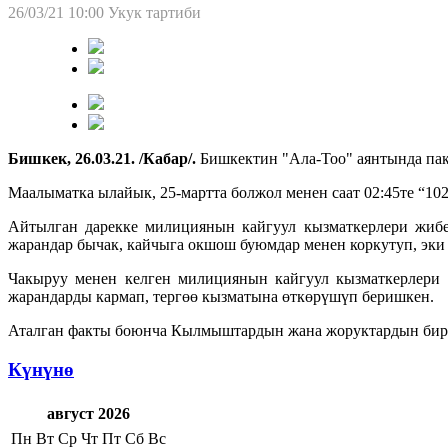
26/03/21 10:00
Укук тартиби
Бишкек, 26.03.21. /Кабар/.
Бишкектин "Ала-Тоо" аянтында па
Маалыматка ылайык, 25-мартта болжол менен саат 02:45те “10
Айтылган дарекке милициянын кайгуул кызматкерлери жибер
жарандар бычак, кайчыга окшош буюмдар менен коркутуп, эки 
Чакыруу менен келген милициянын кайгуул кызматкерлери ы
жарандарды кармап, тергөө кызматына өткөрүшүп беришкен.
Аталган факты боюнча Кылмыштардын жана жоруктардын бирди
Күнүнө
август 2026
Пн
Вт
Ср
Чт
Пт
Сб
Вс