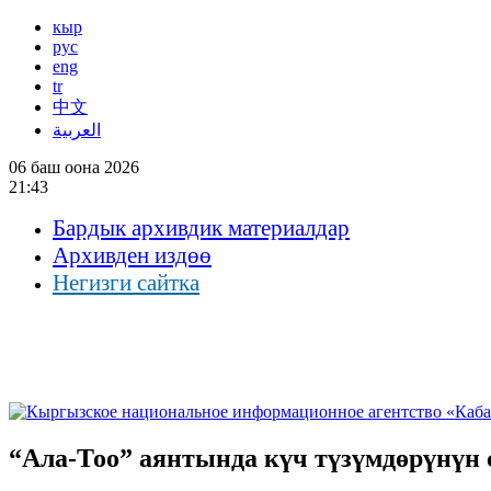
кыр
рус
eng
tr
中文
العربية
06 баш оона 2026
21:43
Бардык архивдик материалдар
Архивден издөө
Негизги сайтка
“Ала-Тоо” аянтында күч түзүмдөрүнүн 