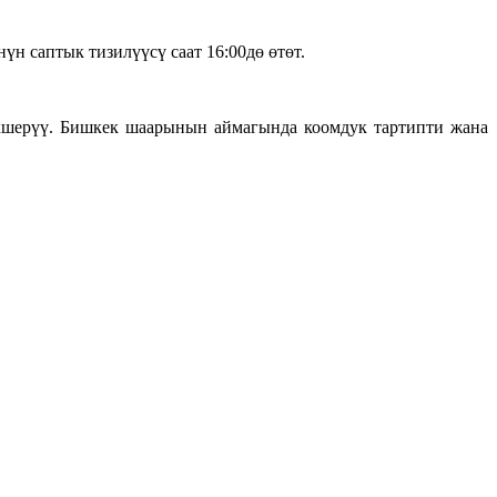
н саптык тизилүүсү саат 16:00дө өтөт.
кшерүү. Бишкек шаарынын аймагында коомдук тартипти жана