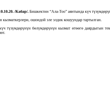
0.10.20. /Кабар/.
Бишкектин “Ала-Тоо” аянтында күч түзүмдөрүнү
ын кызматкерлери, ошондой эле элдик кошуундар тартылган.
күч түзүмдөрүнүн бөлүмдөрүнүн кызмат өтөөгө даярдыгын те
өт.