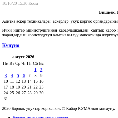
10/10/20 15:30
Коом
Бишкек, 1
Аянтка аскер техникалары, аскерлер, укук коргоо органдарын
Ички иштер министрлигинен кабарлашкандай, саптык кароо 
жарандардын коопсуздугун камсыз кылуу максатында жүргүзүл
Күнүнө
август 2026
Пн
Вт
Ср
Чт
Пт
Сб
Вс
1
2
3
4
5
6
7
8
9
10
11
12
13
14
15
16
17
18
19
20
21
22
23
24
25
26
27
28
29
30
31
2020 Бардык укуктар корголгон. © Кабар КУМАнын мазмуну.
Бардык архивдик материалдар