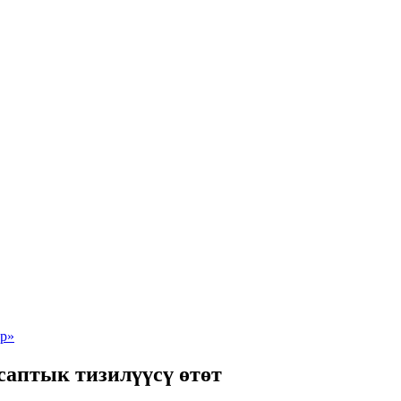
саптык тизилүүсү өтөт