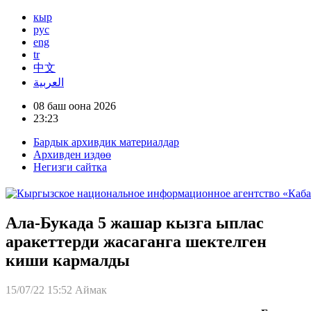
кыр
рус
eng
tr
中文
العربية
08 баш оона 2026
23:23
Бардык архивдик материалдар
Архивден издөө
Негизги сайтка
Ала-Букада 5 жашар кызга ыплас
аракеттерди жасаганга шектелген
киши кармалды
15/07/22 15:52
Аймак