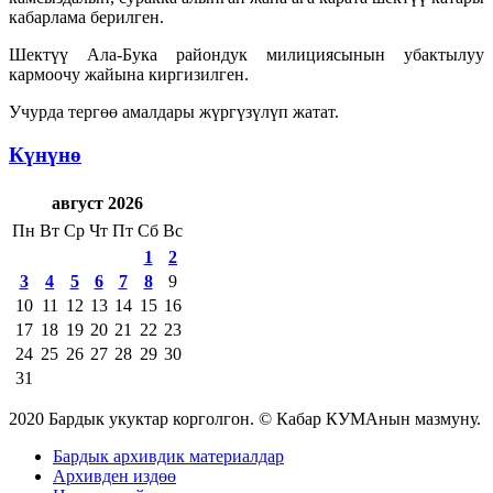
кабарлама берилген.
Шектүү Ала-Бука райондук милициясынын убактылуу
кармоочу жайына киргизилген.
Учурда тергөө амалдары жүргүзүлүп жатат.
Күнүнө
август 2026
Пн
Вт
Ср
Чт
Пт
Сб
Вс
1
2
3
4
5
6
7
8
9
10
11
12
13
14
15
16
17
18
19
20
21
22
23
24
25
26
27
28
29
30
31
2020 Бардык укуктар корголгон. © Кабар КУМАнын мазмуну.
Бардык архивдик материалдар
Архивден издөө