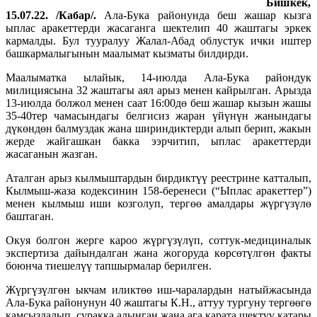
Бишкек,
15.07.22. /Кабар/.
Ала-Бука районунда беш жашар кызга
ыплас аракеттерди жасаганга шектелип 40 жаштагы эркек
кармалды. Бул тууралуу Жалал-Абад облустук ички иштер
башкармалыгынын маалымат кызматы билдирди.
Маалыматка ылайык, 14-июлда Ала-Бука райондук
милициясына 32 жаштагы аял арыз менен кайрылган. Арызда
13-июлда болжол менен саат 16:00дө беш жашар кызын жашы
35-40тер чамасындагы белгисиз жаран үйүнүн жанындагы
дүкөндөн балмуздак жана шириндиктерди алып берип, жакын
жерде жайгашкан бакка ээрчитип, ыплас аракеттерди
жасаганын жазган.
Аталган арыз кылмыштардын бирдиктүү реестрине катталып,
Кылмыш-жаза кодексинин 158-беренеси (“Ыплас аракеттер”)
менен кылмыш иши козголуп, тергөө амалдары жүргүзүлө
баштаган.
Окуя болгон жерге кароо жүргүзүлүп, соттук-медициналык
экспертиза дайындалган жана жогоруда көрсөтүлгөн факты
боюнча тиешелүү тапшырмалар берилген.
Жүргүзүлгөн ыкчам иликтөө иш-чаралардын натыйжасында
Ала-Бука районунун 40 жаштагы К.Н., аттуу тургуну тергөөгө
камсыздалып, суракка алынган жана ага карата шектүү катары