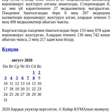
коронавирус жуктуруп алганы аныкталды. Стационардан 8,
ал эми үй карантининен 27 медкызматкер чыгарылган.
Пандемия башталгандан бери 6 миң 267 медицина
кызматкери коронавирус жуктуруп алган, алардын ичинен 5
миң 499 медкызматкер айыгып чыкты.
Кыргызстанда пандемия башталгандан бери 153 миң 878 адам
коронавирус жуктурган. Алардын ичинен 130 миң 742 киши
айыгып чыкса, 2 миң 217 адам каза болду.
Күнүнө
август 2026
Пн
Вт
Ср
Чт
Пт
Сб
Вс
1
2
3
4
5
6
7
8
9
10
11
12
13
14
15
16
17
18
19
20
21
22
23
24
25
26
27
28
29
30
31
2020 Бардык укуктар корголгон. © Кабар КУМАнын мазмуну.