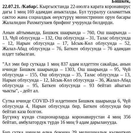
Бишкек,
22.07.21. /Кабар/.
Кыргызстанда 22-июлга карата коронавирус
дагы 1 миң 169 адамдан аныкталды. Бул тууралуу саламаттык
сактоо жана социалдык өнүктүрүү министринин орун басары
Жалалидин Рахматулаев брифинг учурунда билдирди.
Анын айтымында, Бишкек шаарында – 760, Ош шаарында –
13, Чүй облусунда – 132, Ош облусунда – 31, Талас облусунда
– 12, Нарын облусунда – 17, Ысык-Көл облусунда – 52,
Жалал-Абад облусунда – 76, Баткен облусунда – 76 адамдан
илдет табылган.
"Ал эми бир суткада 1 миң 837 адам илдеттен сакайды, анын
ичинде Бишкек шаарында – 1303, Ош шаарында – 95, Чүй
облусунда – 155, Ош облусунда – 35, Талас облусунда – 13,
Нарын облусунда – 12, Ысык-Көл облусунда – 36, Жалал-Абад
облусунда – 95, Баткен облусунда – 93 бейтап айыгып
чыкты", - дейт ал.
Сутка ичинде COVID-19 илдетинен Бишкек шаарында 6, Чүй
облусунда 4, Нарын облусунда бир, Баткен облусунда бир
бейтап каза болгон.
Бүгүнкү күндө стационарларда коронавирустан 4 миң 356
бейтап, амбулатордук түрдө 16 миң 9 адам дарыланууда.
Бир сутка ичинде өлкө боюнча 29 медициналык кызматкер