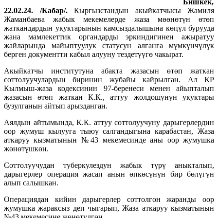
Бишкек,
22.02.24. /Кабар/.
Кыргызстандын акыйкатчысы Жамиля
Жаманбаева жабык мекемелерде жаза мөөнөтүн өтөп
жаткандардын укуктарынын камсыздалышына көңүл бурууда
жана мамлекеттик органдарды эркиндигинен ажыратуу
жайларында майыптуулук статусун алганга мүмкүнчүлүк
берген документти кабыл алууну тездетүүгө чакырат.
Акыйкатчы институтуна абакта жазасын өтөп жаткан
соттолуучулардын биринин жубайы кайрылган. Ал КР
Кылмыш-жаза кодексинин 97-беренеси менен айыпталып
жазасын өтөп жаткан К.К., аттуу жолдошунун укуктары
бузулганын айтып арызданган.
Аялдын айтымында, К.К. аттуу соттолуучуну дарыгерлердин
оор жумуш кылууга тыюу салгандыгына карабастан, Жаза
аткаруу кызматынын №43 мекемесинде аны оор жумушка
жөнөтүшкөн.
Соттолуучудан туберкулездун жабык түрү аныкталып,
дарыгерлер операция жасап анын өпкөсүнүн бир бөлүгүн
алып салышкан.
Операциядан кийин дарыгерлер соттолгон жаранды оор
жумушка жараксыз деп чыгарып, Жаза аткаруу кызматынын
№43 мекемесине жөнөтүлгөн.