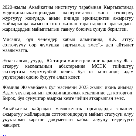
2020-жылы Акыйкатчы институту тарабынан Кыргызстанда
медициналык-социалдык экспертизалоо жана текшерүү
жүргүзүү жөнүндө, анын ичинде эркиндиктен ажыратуу
жайларында жазасын өтөп жаткан тараптардын арасындагы
жарандардын майыптыгын таануу боюнча сунуш берилген.
Мисалга, бул ченемдер кабыл алынганда, К.К. аттуу
соттолуучу оор жумушка тартылмак эмес".- деп айтылат
маалыматта.
Эске салсак, учурда Юстиция министрлигине караштуу Жаза
аткаруу кызматынын абактарында МСЭК тийиштүү
экспертиза жүргүзүлбөй келет. Бул өз кезегинде, адам
укуктарын одоно бузууга алып келет.
Жамиля Жаманбаева бул маселени 2023-жылы июнь айында
Адам укуктарынын координациялык кеңешинде да көтөргөн.
Бирок, бул сунуштар азыркы кезге чейин аткарылган эмес.
Акыйкатчы кайрадан мамлекеттик органдарды эркинен
ажыратуу жайларында соттолгондордун майып статусун алуу
укуктарын караган документти кабыл алууну тездетүүгө
чакырат.