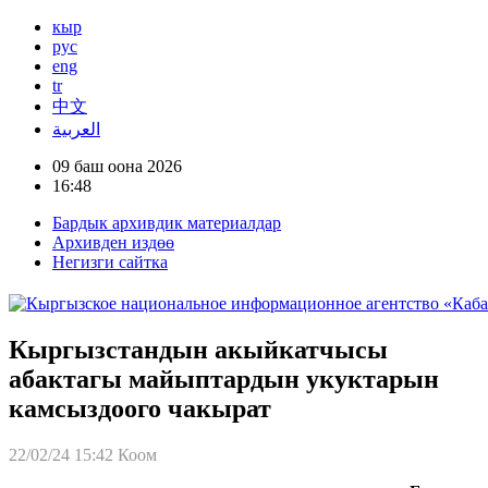
кыр
рус
eng
tr
中文
العربية
09 баш оона 2026
16:48
Бардык архивдик материалдар
Архивден издөө
Негизги сайтка
Кыргызстандын акыйкатчысы
абактагы майыптардын укуктарын
камсыздоого чакырат
22/02/24 15:42
Коом