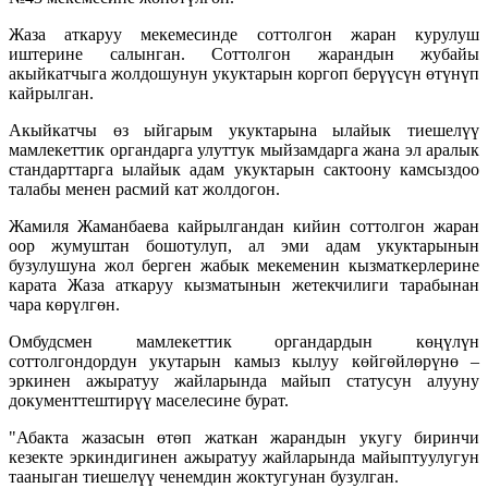
Жаза аткаруу мекемесинде соттолгон жаран курулуш
иштерине салынган. Соттолгон жарандын жубайы
акыйкатчыга жолдошунун укуктарын коргоп берүүсүн өтүнүп
кайрылган.
Акыйкатчы өз ыйгарым укуктарына ылайык тиешелүү
мамлекеттик органдарга улуттук мыйзамдарга жана эл аралык
стандарттарга ылайык адам укуктарын сактоону камсыздоо
талабы менен расмий кат жолдогон.
Жамиля Жаманбаева кайрылгандан кийин соттолгон жаран
оор жумуштан бошотулуп, ал эми адам укуктарынын
бузулушуна жол берген жабык мекеменин кызматкерлерине
карата Жаза аткаруу кызматынын жетекчилиги тарабынан
чара көрүлгөн.
Омбудсмен мамлекеттик органдардын көңүлүн
соттолгондордун укутарын камыз кылуу көйгөйлөрүнө –
эркинен ажыратуу жайларында майып статусун алууну
документтештирүү маселесине бурат.
"Абакта жазасын өтөп жаткан жарандын укугу биринчи
кезекте эркиндигинен ажыратуу жайларында майыптуулугун
тааныган тиешелүү ченемдин жоктугунан бузулган.