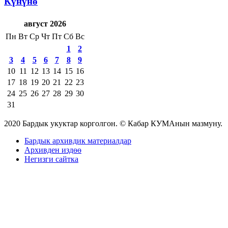
Күнүнө
август 2026
Пн
Вт
Ср
Чт
Пт
Сб
Вс
1
2
3
4
5
6
7
8
9
10
11
12
13
14
15
16
17
18
19
20
21
22
23
24
25
26
27
28
29
30
31
2020 Бардык укуктар корголгон. © Кабар КУМАнын мазмуну.
Бардык архивдик материалдар
Архивден издөө
Негизги сайтка