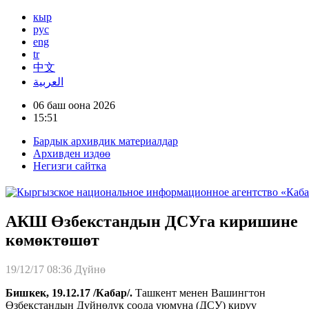
кыр
рус
eng
tr
中文
العربية
06 баш оона 2026
15:51
Бардык архивдик материалдар
Архивден издөө
Негизги сайтка
АКШ Өзбекстандын ДСУга киришине
көмөктөшөт
19/12/17 08:36
Дүйнө
Бишкек, 19.12.17 /Кабар/.
Ташкент менен Вашингтон
Өзбекстандын Дүйнөлүк соода уюмуна (ДСУ) кирүү