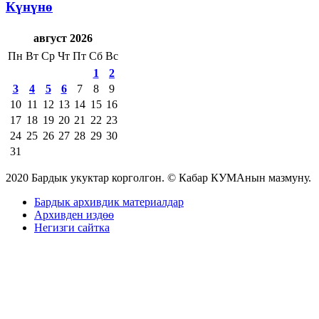
Күнүнө
август 2026
Пн
Вт
Ср
Чт
Пт
Сб
Вс
1
2
3
4
5
6
7
8
9
10
11
12
13
14
15
16
17
18
19
20
21
22
23
24
25
26
27
28
29
30
31
2020 Бардык укуктар корголгон. © Кабар КУМАнын мазмуну.
Бардык архивдик материалдар
Архивден издөө
Негизги сайтка