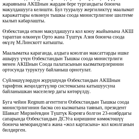
жараянына АКШнын жардам бере тургандыгы боюнча
макулдашууга келишти. Бул тууралуу жергиликтүү маалымат
каражаттары өлкөнүн тышкы соода министрлигине шилтеме
кылып кабарлашты.
Өзбекстанда өткөн макулдашууга кол коюу жыйынына АКШ
тараптан өлкөнүн Орто жана Түштүк Азия боюнча соода
өкүлү М.Линскотт катышты.
Маалыматка караганда, алдыга коюлган максаттарды ишке
ашыруу үчүн Өзбекстандын Тышкы соода министрлиги
менен АКШнын Соода палатасынын кызматкерлеринин
ортосунда туруктуу байланыш орнотулат.
Сүйлөшүүлөрдүн жүрүшүндө Өзбекстандын АКШнын
тарифтик жеңилдетүүлөр системасына катышуусуна
байланышкан маселелер дагы көтөрүлдү.
Буга чейин Regnum агенттиги Өзбекстандын Тышкы соода
министрлигинин басма сөз кызматына таянып, президент
Шавкат Мирзиёевдин Түштүк Кореяга болгон 23-ноябрдагы
сапарында Өзбекстандын ДСУга киришине көмөктөшүү
боюнча меморандумга жана «жол картасына» кол коюлганын
билдирген.