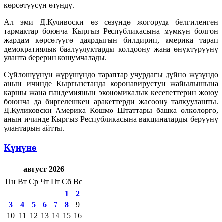
көрсөтүүсүн өтүндү.
Ал эми Д.Куливоски өз сөзүндө жогоруда белгиленген
тармактар боюнча Кыргыз Республикасына мүмкүн болгон
жардам көрсөтүүгө даярдыгын билдирип, америка тарап
демократиялык баалуулуктарды колдоону жана өнүктүрүүнү
уланта берерин кошумчалады.
Сүйлөшүүнүн жүрүшүндө тараптар учурдагы дүйнө жүзүндө
анын ичинде Кыргызстанда коронавирустун жайылышына
каршы жана пандемиянын экономикалык кесепеттерин жоюу
боюнча да биргелешкен аракеттерди жасоону талкуулашты.
Д.Куликовски Америка Кошмо Штаттары башка өлкөлөргө,
анын ичинде Кыргыз Республикасына вакциналарды берүүнү
улантарын айтты.
Күнүнө
август 2026
Пн
Вт
Ср
Чт
Пт
Сб
Вс
1
2
3
4
5
6
7
8
9
10
11
12
13
14
15
16