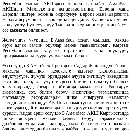
Республикасынын АКШдагы элчиси Бактыбек Аманбаев
АКШнын Мамлекеттик департаментинин Европа жана
Евразия иштери боюнча бюросунун Европа жана Евразияга
жардам берүү боюнча координатору Джим Куликовски менен
жолугушту. Бул тууралуу Тышкы иштер министргинин басма
сөз кызматы билдирет.
Жолугушуу учурунда Б.Аманбаев соңку жылдары өлкөдө
орун алган саясий окуялар менен тааныштырып, Кыргыз
Республикасынын улуттук стратегиясы жана өнүктүрүү
программалары тууралуу маалымат берди.
Өз сөзүндө Б.Аманбаев Президент Садыр Жапаровдун башкы
максаты жакынкы келечекте кыргыз экономикасын
өнүктүрүүгө, жумуш орундарын ачууга жетишүү экендигин
баса белгилеп, ал үчүн кыргыз бийлиги өлкөнүн бардык
тармактарында, тагыраак айтканда, мамлекеттик башкаруу,
экономика, сот, билим берүү, энергетика тармактарында
системалуу реформаларды ишке ашырууга кызыктар
экендигине токтолду. АКШнын өкмөтүнөн биринчи кезекте
жогорудагыдай тармактарды жакшыртууга көмөк көрсөтүүсүн
сурады. Андан аркы сөзүндө Б.Аманбаев АКШ Кыргызстанда
ишке ашырып жаткан билим берүү тармагындагы
долбоорлорунда жана жогорудагыда белгиленген тармактар
боюнча адистердин билим тажрыйбасын жакшыртууга колдоо