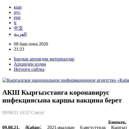
кыр
рус
eng
tr
中文
العربية
08 баш оона 2026
21:23
Бардык архивдик материалдар
Архивден издөө
Негизги сайтка
АКШ Кыргызстанга коронавирус
инфекциясына каршы вакцина берет
09/08/21 16:52
Саясат
Бишкек,
09.08.21. /Кабар/.
2021-жылдын 6-августунда Кыргыз