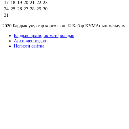
17
18
19
20
21
22
23
24
25
26
27
28
29
30
31
2020 Бардык укуктар корголгон. © Кабар КУМАнын мазмуну.
Бардык архивдик материалдар
Архивден издөө
Негизги сайтка