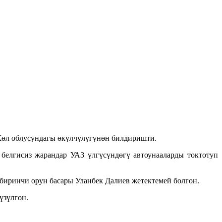
Көл облусундагы өкүлчүлүгүнөн билдиришти.
елгисиз жарандар УАЗ үлгүсүндөгү автоунааларды токтотуп
биринчи орун басары Уланбек Далиев жетектемей болгон.
үзүлгөн.