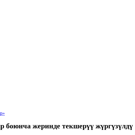
р боюнча жеринде текшерүү жүргүзүлдү