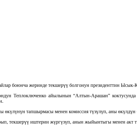
айлар боюнча жеринде текшерүү болгонун президенттин Ысык-
ондун Теплоключенко айылынын “Алтын-Арашан” коктусунда б
н.
ы өкүлүнүн тапшырмасы менен комиссия түзүлүп, аны өкүлдүн 
рып, текшерүү иштерин жүргүзүп, анын жыйынтыгы менен акт т