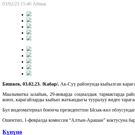
03/02/23 15:40
Аймак
Бишкек, 03.02.23. /Кабар/.
Ак-Суу районунда кыйылган караг
Маалыматка ылайык, 29-январда социалдык тармактарда рай
коюп, карагайларды кыйып жаткандыгы тууралуу видео тарага
Бул видеоматериал боюнча президенттин Ысык-көл облусундаг
Ошентип, 1-февралда комиссия “Алтын-Арашан” коктусуна ба
Күнүнө