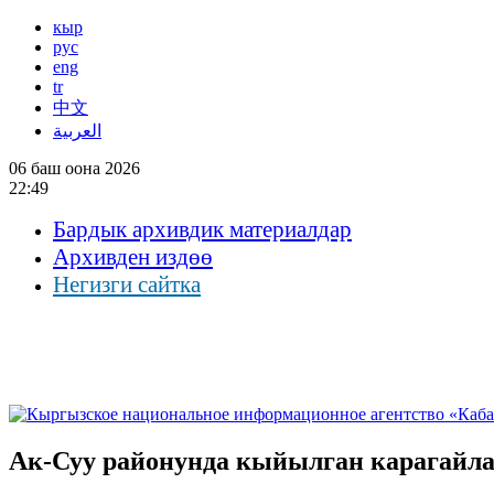
кыр
рус
eng
tr
中文
العربية
06 баш оона 2026
22:49
Бардык архивдик материалдар
Архивден издөө
Негизги сайтка
Ак-Суу районунда кыйылган карагайла