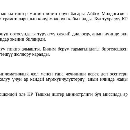
тышкы иштер министринин орун басары Айбек Молдогазиев
грамоталарынын көчүрмөлөрүн кабыл алды. Бул тууралуу КР
нүн ортосундагы туруктуу саясий диалогду, анын ичинде эки
кдар экенин билдирди.
луу пикир алмашты. Билим берүү тармагындагы биргелешкен
төшүү жолдору каралды.
дипломатиялык жол менен гана чечилиши керек деп эсептери
 салуу үчүн ар кандай мүмкүнчүлүктөрдү, анын ичинде жаңы
ошондой эле КР Тышкы иштер министрлиги бул миссияда ар