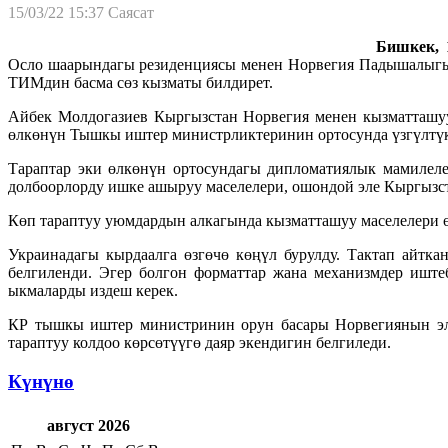
15/03/22 15:37
Саясат
Бишкек, 1
Осло шаарындагы резиденциясы менен Норвегия Падышалыгы
ТИМдин басма сөз кызматы билдирет.
Айбек Молдогазиев Кыргызстан Норвегия менен кызматташуун
өлкөнүн Тышкы иштер министрликтеринин ортосунда үзгүлтүкс
Тараптар эки өлкөнүн ортосундагы дипломатиялык мамилел
долбоорлорду ишке ашыруу маселелери, ошондой эле Кыргызс
Көп тараптуу уюмдардын алкагында кызматташуу маселелери ө
Украинадагы кырдаалга өзгөчө көңүл бурулду. Тактап айтк
белгиленди. Эгер болгон форматтар жана механизмдер иште
ыкмаларды издеш керек.
КР тышкы иштер министринин орун басары Норвегиянын эл
тараптуу колдоо көрсөтүүгө даяр экендигин белгиледи.
Күнүнө
август 2026