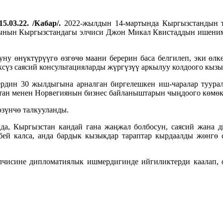
5.03.22. /Кабар/.
2022-жылдын 14-мартында Кыргызстандын 
нын Кыргызстандагы элчиси Джон Микал Квистаддын ишеним 
у өнүктүрүүгө өзгөчө маани берерин баса белгилеп, эки өлкө
үз саясий консультацияларды жүргүзүү аркылуу колдоого кызы
ердин 30 жылдыгына арналган биргелешкен иш-чаралар туура
тан менен Норвегиянын бизнес байланыштарын чыңдоого көмөк
зүнчө талкууланды.
анда, Кыргызстан кандай гана жаңжал болбосун, саясий жана 
бей калса, анда бардык кызыкдар тараптар кырдаалды жөнгө
чисине дипломатиялык ишмердигинде ийгиликтерди каалап, 