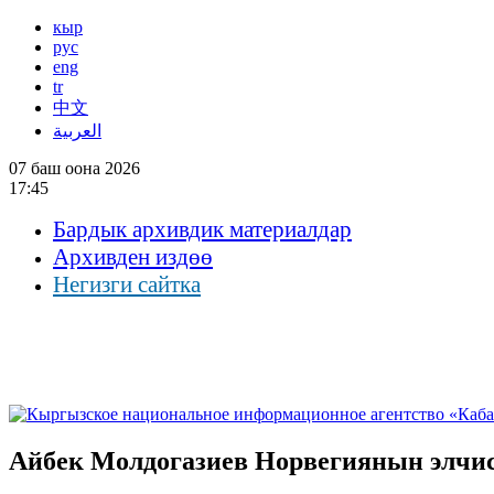
кыр
рус
eng
tr
中文
العربية
07 баш оона 2026
17:45
Бардык архивдик материалдар
Архивден издөө
Негизги сайтка
Айбек Молдогазиев Норвегиянын элчи