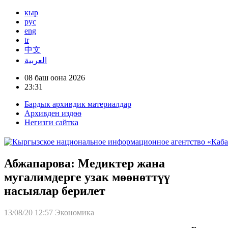
кыр
рус
eng
tr
中文
العربية
08 баш оона 2026
23:31
Бардык архивдик материалдар
Архивден издөө
Негизги сайтка
Абжапарова: Медиктер жана
мугалимдерге узак мөөнөттүү
насыялар берилет
13/08/20 12:57
Экономика