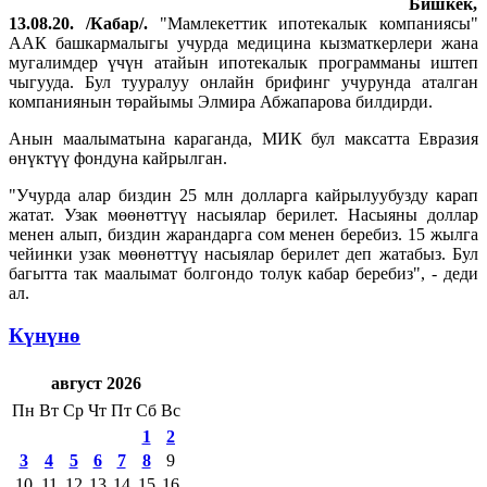
Бишкек,
13.08.20. /Кабар/.
"Мамлекеттик ипотекалык компаниясы"
ААК башкармалыгы учурда медицина кызматкерлери жана
мугалимдер үчүн атайын ипотекалык программаны иштеп
чыгууда. Бул тууралуу онлайн брифинг учурунда аталган
компаниянын төрайымы Элмира Абжапарова билдирди.
Анын маалыматына караганда, МИК бул максатта Евразия
өнүктүү фондуна кайрылган.
"Учурда алар биздин 25 млн долларга кайрылуубузду карап
жатат. Узак мөөнөттүү насыялар берилет. Насыяны доллар
менен алып, биздин жарандарга сом менен беребиз. 15 жылга
чейинки узак мөөнөттүү насыялар берилет деп жатабыз. Бул
багытта так маалымат болгондо толук кабар беребиз", - деди
ал.
Күнүнө
август 2026
Пн
Вт
Ср
Чт
Пт
Сб
Вс
1
2
3
4
5
6
7
8
9
10
11
12
13
14
15
16